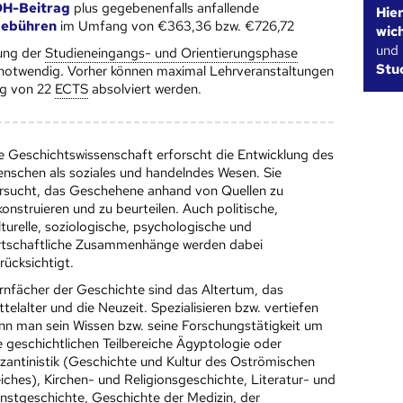
H-Beitrag
plus gegebenenfalls anfallende
Hie
gebühren
im Umfang von €363,36 bzw. €726,72
wic
und
ung der
Studieneingangs- und Orientierungsphase
Stu
 notwendig. Vorher können maximal Lehrveranstaltungen
g von 22
ECTS
absolviert werden.
e Geschichtswissenschaft erforscht die Entwicklung des
nschen als soziales und handelndes Wesen. Sie
rsucht, das Geschehene anhand von Quellen zu
konstruieren und zu beurteilen. Auch politische,
lturelle, soziologische, psychologische und
rtschaftliche Zusammenhänge werden dabei
rücksichtigt.
rnfächer der Geschichte sind das Altertum, das
ttelalter und die Neuzeit. Spezialisieren bzw. vertiefen
nn man sein Wissen bzw. seine Forschungstätigkeit um
e geschichtlichen Teilbereiche Ägyptologie oder
zantinistik (Geschichte und Kultur des Oströmischen
iches), Kirchen- und Religionsgeschichte, Literatur- und
nstgeschichte, Geschichte der Medizin, der