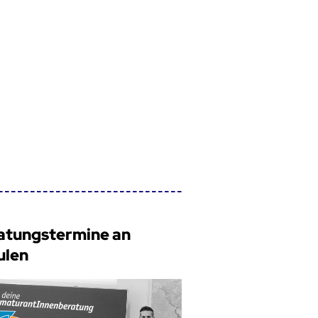
atungstermine an
ulen