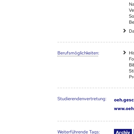
Na
Ve
So
Be
Da
Berufs­möglich­keiten
:
Hi
Fo
Bi
St
Pr
Studierendenvertretung:
oeh.gesc
www.oeh-
Weiter­führende Tags
:
Archiv