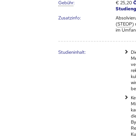
Gebühr
:
€ 25,20
Ö
Studien
Zusatz­info:
Absolvier
(
STEOP
)
im Umfan
Studien­inhalt:
Di
Me
ve
re
ku
wi
be
Ke
Mi
ka
di
By
Re
Ku