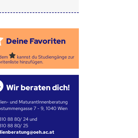
Deine Favoriten
 dem
kannst du Studiengänge zur
ritenliste hinzufügen.
Wir beraten dich!
ien- und MaturantInnenberatung
bstummengasse 7 - 9, 1040 Wien
310 88 80/ 24 und
310 88 80/ 25
dienberatung@oeh.ac.at