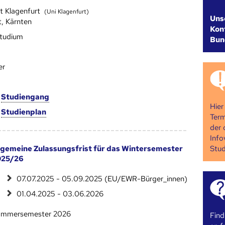
ät Klagenfurt
(Uni Klagenfurt)
Uns
t, Kärnten
Kont
studium
Bun
er
m
Studien­gang
Hier
m
Studien­plan
Term
der 
Info
Stud
lgemeine Zulassungsfrist für das Wintersemester
025/26
07.07.2025 - 05.09.2025 (EU/EWR-Bürger_innen)
01.04.2025 - 03.06.2026
mmersemester 2026
Find