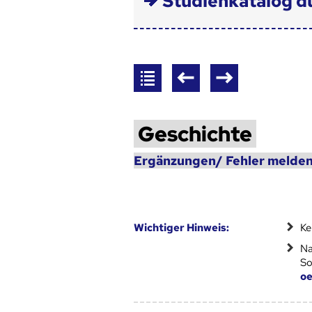
Studienkatalog d
Geschichte
Ergänzungen/ Fehler melden
Wich­ti­ger Hin­weis:
Ke
Na
So
oe