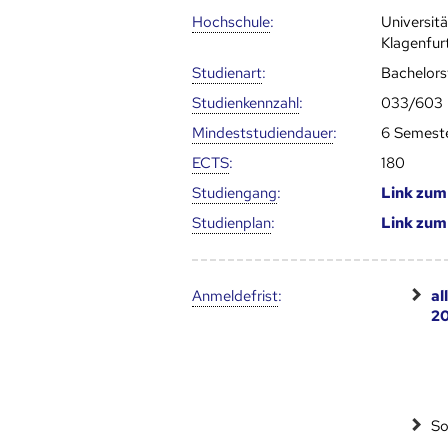
Hoch­schule
:
Universit
Klagenfur
Studienart
:
Bachelor
Studien­kenn­zahl
:
033/603
Mindest­studien­dauer
:
6 Semest
ECTS
:
180
Studien­gang
:
Link zu
Studien­plan
:
Link zu
Anmelde­frist
:
al
2
So