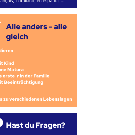
ançais, in italiano, en español, ...
Alle anders - alle
gleich
dieren
mit Kind
ohne Matura
als erste_r in der Familie
mit Beeinträchtigung
os zu verschiedenen Lebenslagen
Hast du Fragen?