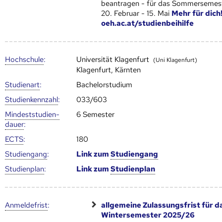
beantragen - für das Sommersemest
20. Februar - 15. Mai
Mehr für dich
oeh.ac.at/studienbeihilfe
Hoch­schule
:
Universität Klagenfurt
(Uni Klagenfurt)
Klagenfurt, Kärnten
Studienart
:
Bachelorstudium
Studien­kenn­zahl
:
033/603
Mindest­studien­
6 Semester
dauer
:
ECTS
:
180
Studien­gang
:
Link zum
Studien­gang
Studien­plan
:
Link zum
Studien­plan
Anmelde­frist
:
allgemeine Zulassungsfrist für d
Wintersemester 2025/26