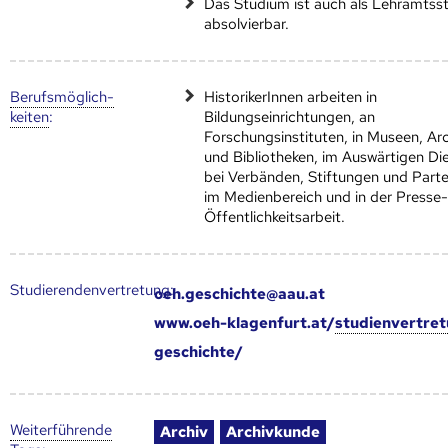
Das Studium ist auch als Lehramtss
absolvierbar.
Berufs­möglich­
HistorikerInnen arbeiten in
keiten
:
Bildungseinrichtungen, an
Forschungsinstituten, in Museen, Ar
und Bibliotheken, im Auswärtigen Die
bei Verbänden, Stiftungen und Parte
im Medienbereich und in der Presse
Öffentlichkeitsarbeit.
Studierendenvertretung:
oeh.geschichte@aau.at
www.oeh-klagenfurt.at/
studienvertre
geschichte/
Weiter­führende
Archiv
Archivkunde