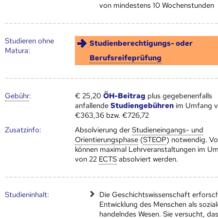
von mindestens 10 Wochenstunden
Studieren ohne
Studienberechtigungs- oder
Matura:
Berufsreifeprüfung
Gebühr
:
€ 25,20
ÖH-Beitrag
plus gegebenenfalls
anfallende
Studiengebühren
im Umfang 
€363,36 bzw. €726,72
Zusatz­info:
Absolvierung der
Studieneingangs- und
Orientierungsphase
(
STEOP
) notwendig. Vo
können maximal Lehrveranstaltungen im U
von 22
ECTS
absolviert werden.
Studien­inhalt:
Die Geschichtswissenschaft erforsch
Entwicklung des Menschen als sozia
handelndes Wesen. Sie versucht, da