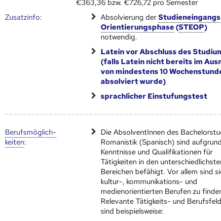
€363,36 bzw. €726,72 pro Semester
Zusatz­info:
Absolvierung der
Studieneingangs
Orientierungsphase
(
STEOP
)
notwendig.
Latein vor Abschluss des Studiu
(falls Latein nicht bereits im Au
von mindestens 10 Wochenstund
absolviert wurde)
sprachlicher Einstufungstest
Berufs­möglich­
Die AbsolventInnen des Bachelorst
keiten
:
Romanistik (Spanisch) sind aufgrund
Kenntnisse und Qualifikationen für
Tätigkeiten in den unterschiedlichste
Bereichen befähigt. Vor allem sind si
kultur-, kommunikations- und
medienorientierten Berufen zu finde
Relevante Tätigkeits- und Berufsfel
sind beispielsweise: