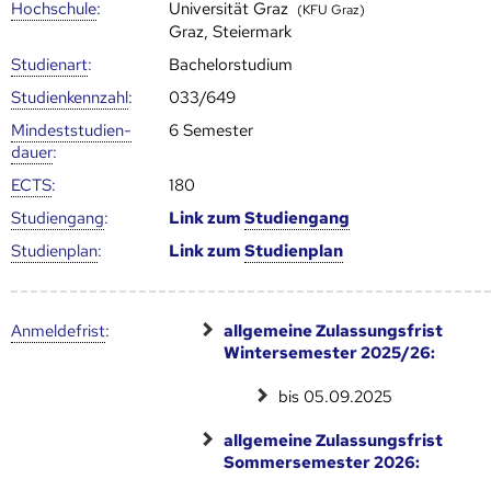
Hoch­schule
:
Universität Graz
(KFU Graz)
Graz, Steiermark
Studienart
:
Bachelorstudium
Studien­kenn­zahl
:
033/649
Mindest­studien­
6 Semester
dauer
:
ECTS
:
180
Studien­gang
:
Link zum
Studien­gang
Studien­plan
:
Link zum
Studien­plan
Anmelde­frist
:
allgemeine Zulassungsfrist
Wintersemester 2025/26:
bis 05.09.2025
allgemeine Zulassungsfrist
Sommersemester 2026: