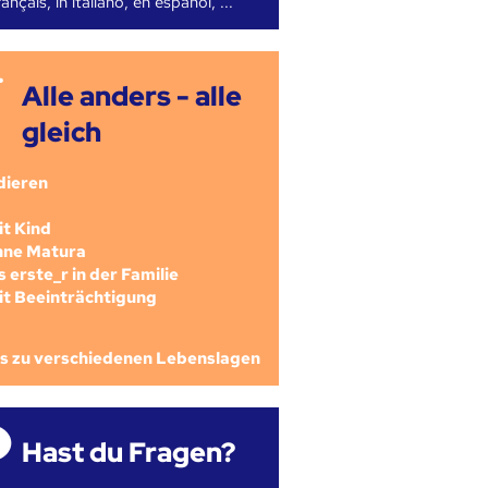
ançais, in italiano, en español, ...
Alle anders - alle
gleich
dieren
mit Kind
ohne Matura
als erste_r in der Familie
mit Beeinträchtigung
os zu verschiedenen Lebenslagen
Hast du Fragen?