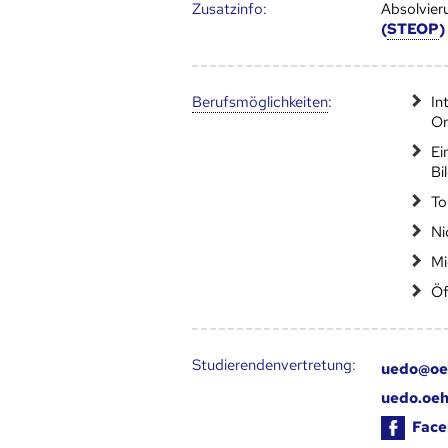
Zusatz­info:
Absolvier
(
STEOP
)
Berufs­möglich­keiten
:
In
Or
Ei
Bi
To
Ni
Mi
Öf
Studierendenvertretung:
uedo@oe
uedo.oeh
Face