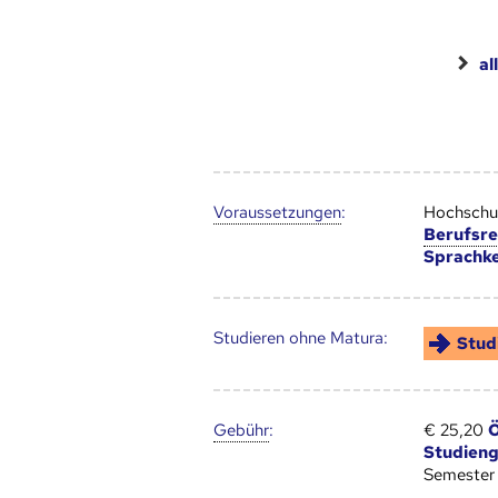
al
Voraus­setzungen
:
Hochschul
Berufsre
Sprachke
Studieren ohne Matura:
Stud
Gebühr
:
€ 25,20
Ö
Studien
Semester