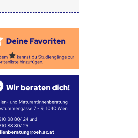
Deine Favoriten
 dem
kannst du Studiengänge zur
ritenliste hinzufügen.
Wir beraten dich!
ien- und MaturantInnenberatung
bstummengasse 7 - 9, 1040 Wien
310 88 80/ 24 und
310 88 80/ 25
dienberatung@oeh.ac.at