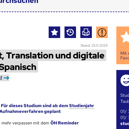
urchsuchen
Stand: 25.11.2025
 Translation und digitale
Mit
Favo
Spanisch
!
Stud
Tau
 Für dieses Studium sind ab dem
Studienjahr
01/ 
 Aufnahmeverfahren geplant
01/ 
st mehr verpassen mit dem
ÖH Reminder
stu