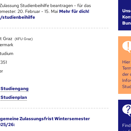
Zulassung Studienbeihilfe beantragen - für das
Uns
ester: 20. Februar - 15. Mai
Mehr für dich!
Kont
t/studienbeihilfe
Bun
ät Graz
(KFU Graz)
iermark
studium
Hier
351
Term
er
der 
Info
Stud
m
Studien­gang
m
Studien­plan
lgemeine Zulassungsfrist Wintersemester
25/26:
Find