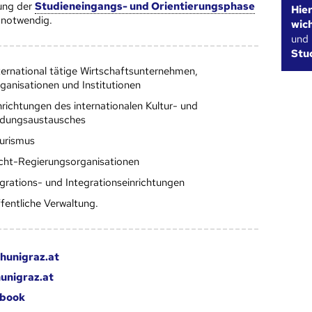
ung der
Studieneingangs- und Orientierungsphase
Hie
notwendig.
wic
und
Stu
ternational tätige Wirtschaftsunternehmen,
ganisationen und Institutionen
nrichtungen des internationalen Kultur- und
ldungsaustausches
urismus
cht-Regierungsorganisationen
grations- und Integrationseinrichtungen
fentliche Verwaltung.
hunigraz.at
unigraz.at
book