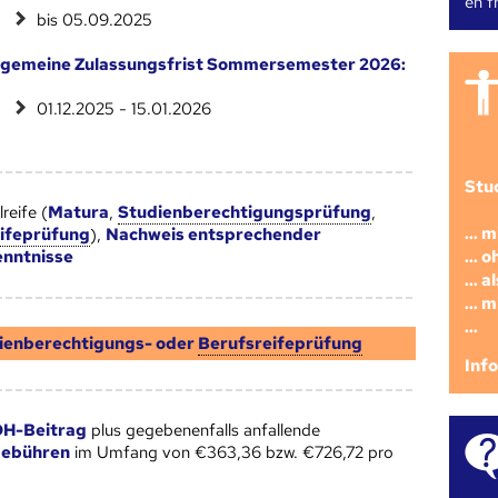
en fr
bis 05.09.2025
lgemeine Zulassungsfrist Sommersemester 2026:
01.12.2025 - 15.01.2026
Stu
reife (
Matura
,
Studienberechtigungsprüfung
,
... 
ifeprüfung
),
Nachweis entsprechender
... 
nntnisse
... 
... 
...
ienberechtigungs- oder
Berufsreifeprüfung
Inf
H-Beitrag
plus gegebenenfalls anfallende
gebühren
im Umfang von €363,36 bzw. €726,72 pro