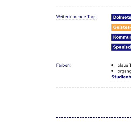
Weiter­führende Tags
:
Dolmet
Geistes
Kommun
Spanisc
Farben:
blaue 
organg
Studien