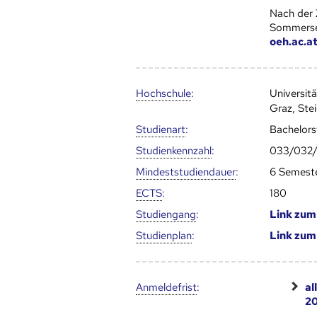
Nach der 
Sommersem
oeh.ac.a
Hoch­schule
:
Universit
Graz, Ste
Studienart
:
Bachelor
Studien­kenn­zahl
:
033/032/
Mindest­studien­dauer
:
6 Semest
ECTS
:
180
Studien­gang
:
Link zu
Studien­plan
:
Link zu
Anmelde­frist
:
al
20