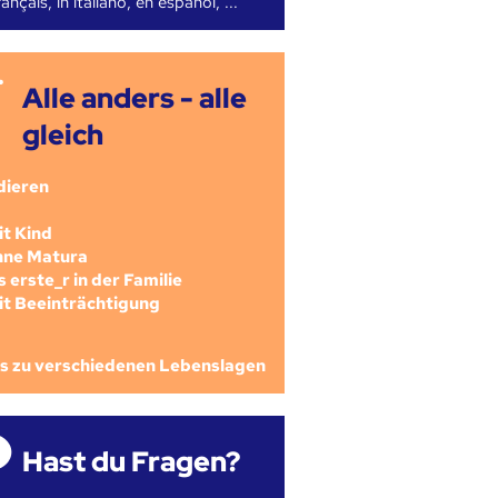
ançais, in italiano, en español, ...
Alle anders - alle
gleich
dieren
mit Kind
ohne Matura
als erste_r in der Familie
mit Beeinträchtigung
os zu verschiedenen Lebenslagen
Hast du Fragen?