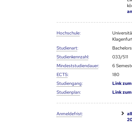
kö
an
Hoch­schule
:
Universit
Klagenfur
Studienart
:
Bachelor
Studien­kenn­zahl
:
033/511
Mindest­studien­dauer
:
6 Semest
ECTS
:
180
Studien­gang
:
Link zu
Studien­plan
:
Link zu
Anmelde­frist
:
al
2