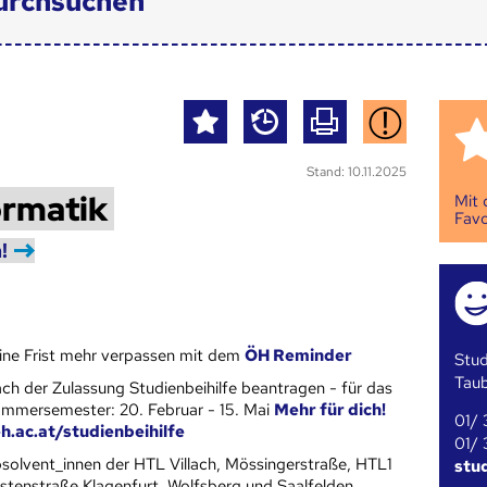
urchsuchen
Stand: 10.11.2025
rmatik
Mit
Favo
!
ine Frist mehr verpassen mit dem
ÖH Reminder
Stud
Tau
ch der Zulassung Studienbeihilfe beantragen - für das
mmersemester: 20. Februar - 15. Mai
Mehr für dich!
01/ 
h.ac.at/studienbeihilfe
01/ 
solvent_innen der HTL Villach, Mössingerstraße, HTL1
stu
stenstraße Klagenfurt. Wolfsberg und Saalfelden