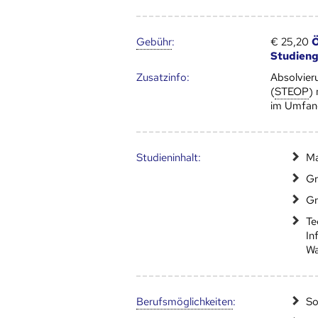
Gebühr
:
€ 25,20
Ö
Studien
Zusatz­info:
Absolvier
(
STEOP
)
im Umfan
Studien­inhalt:
Ma
Gr
Gr
Te
In
Wa
Berufs­möglich­keiten
:
So