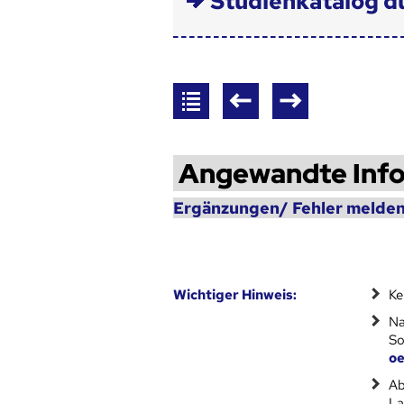
Studienkatalog d
Angewandte Info
Ergänzungen/ Fehler melden
Wich­ti­ger Hin­weis:
Ke
Na
So
oe
Ab
La