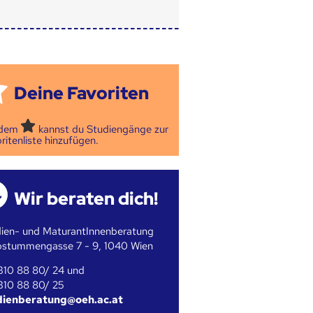
Deine Favoriten
 dem
kannst du Studiengänge zur
ritenliste hinzufügen.
Wir beraten dich!
ien- und MaturantInnenberatung
bstummengasse 7 - 9, 1040 Wien
310 88 80/ 24 und
310 88 80/ 25
dienberatung@oeh.ac.at