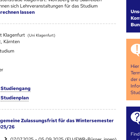
nnen sich Lehrveranstaltungen für das Studium
Uns
rechnen lassen
Kont
Bun
ät Klagenfurt
(Uni Klagenfurt)
t, Kärnten
studium
Hier
er
Term
der 
Info
m
Studien­gang
Stud
m
Studien­plan
lgemeine Zulassungsfrist für das Wintersemester
025/26
Find
07.07.2025 - 05.09.2025 (EU/EWR-Bürger_innen)