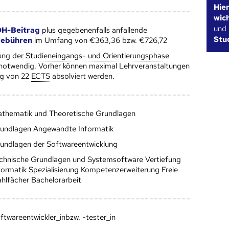
Hie
wic
und
H-Beitrag
plus gegebenenfalls anfallende
Stu
gebühren
im Umfang von €363,36 bzw. €726,72
ung der
Studieneingangs- und Orientierungsphase
 notwendig. Vorher können maximal Lehrveranstaltungen
g von 22
ECTS
absolviert werden.
thematik und Theoretische Grundlagen
undlagen Angewandte Informatik
undlagen der Softwareentwicklung
chnische Grundlagen und Systemsoftware Vertiefung
formatik Spezialisierung Kompetenzerweiterung Freie
hlfächer Bachelorarbeit
ftwareentwickler_inbzw. -tester_in