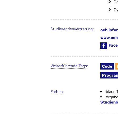
Da
Cy
Studierendenvertretung:
oeh.info
www.oeh-
Face
Weiter­führende Tags
:
Code
Progra
Farben:
blaue 
organg
Studien