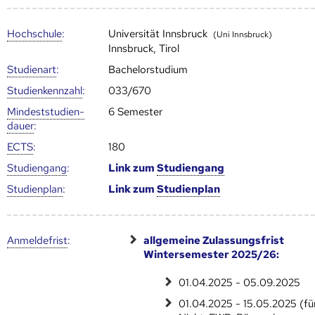
Hoch­schule
:
Universität Innsbruck
(Uni Innsbruck)
Innsbruck, Tirol
Studienart
:
Bachelorstudium
Studien­kenn­zahl
:
033/670
Mindest­studien­
6 Semester
dauer
:
ECTS
:
180
Studien­gang
:
Link zum
Studien­gang
Studien­plan
:
Link zum
Studien­plan
Anmelde­frist
:
allgemeine Zulassungsfrist
Wintersemester 2025/26:
01.04.2025 - 05.09.2025
01.04.2025 - 15.05.2025 (fü