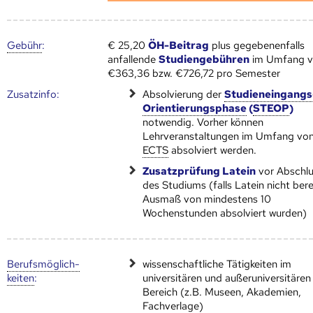
Gebühr
:
€ 25,20
ÖH-Beitrag
plus gegebenenfalls
anfallende
Studiengebühren
im Umfang 
€363,36 bzw. €726,72 pro Semester
Zusatz­info:
Absolvierung der
Studieneingangs
Orientierungsphase
(
STEOP
)
notwendig. Vorher können
Lehrveranstaltungen im Umfang vo
ECTS
absolviert werden.
Zusatzprüfung Latein
vor Abschl
des Studiums (falls Latein nicht bere
Ausmaß von mindestens 10
Wochenstunden absolviert wurden)
Berufs­möglich­
wissenschaftliche Tätigkeiten im
keiten
:
universitären und außeruniversitären
Bereich (z.B. Museen, Akademien,
Fachverlage)