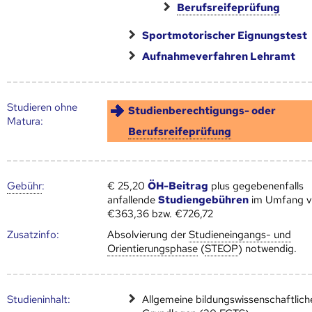
Berufsreifeprüfung
Sportmotorischer Eignungstest
Aufnahmeverfahren Lehramt
Studieren ohne
Studienberechtigungs- oder
Matura:
Berufsreifeprüfung
Gebühr
:
€ 25,20
ÖH-Beitrag
plus gegebenenfalls
anfallende
Studiengebühren
im Umfang 
€363,36 bzw. €726,72
Zusatz­info:
Absolvierung der
Studieneingangs- und
Orientierungsphase
(
STEOP
) notwendig.
Studien­inhalt:
Allgemeine bildungswissenschaftlich