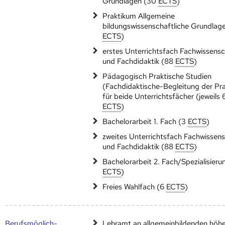
Grundlagen (30
ECTS
)
Praktikum Allgemeine
bildungswissenschaftliche Grundlag
ECTS
)
erstes Unterrichtsfach Fachwissens
und Fachdidaktik (88
ECTS
)
Pädagogisch Praktische Studien
(Fachdidaktische-Begleitung der Pra
für beide Unterrichtsfächer (jeweils 
ECTS
)
Bachelorarbeit 1. Fach (3
ECTS
)
zweites Unterrichtsfach Fachwissen
und Fachdidaktik (88
ECTS
)
Bachelorarbeit 2. Fach/Spezialisieru
ECTS
)
Freies Wahlfach (6
ECTS
)
Berufs­möglich­
Lehramt an allgemeinbildenden höh