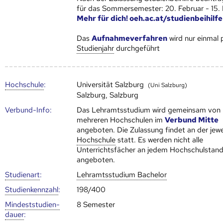
für das Sommersemester: 20. Februar - 15.
Mehr für dich! oeh.ac.at/studienbeihilfe
Das
Aufnahmeverfahren
wird nur einmal 
Studienjahr
durchgeführt
Hoch­schule
:
Universität Salzburg
(Uni Salzburg)
Salzburg, Salzburg
Verbund-Info:
Das Lehramtsstudium wird gemeinsam von
mehreren Hoch­schulen im
Verbund Mitte
angeboten. Die Zulassung findet an der jewe
Hoch­schule
statt. Es werden nicht alle
Unterrichtsfächer an jedem Hochschulstand
angeboten.
Studienart
:
Lehramtsstudium Bachelor
Studien­kenn­zahl
:
198/400
Mindest­studien­
8 Semester
dauer
: