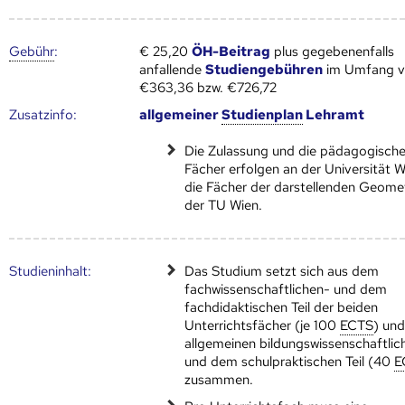
Gebühr
:
€ 25,20
ÖH-Beitrag
plus gegebenenfalls
anfallende
Studiengebühren
im Umfang 
€363,36 bzw. €726,72
Zusatz­info:
allgemeiner
Studien­plan
Lehramt
Die Zulassung und die pädagogisch
Fächer erfolgen an der Universität W
die Fächer der darstellenden Geomet
der TU Wien.
Studien­inhalt:
Das Studium setzt sich aus dem
fachwissenschaftlichen- und dem
fachdidaktischen Teil der beiden
Unterrichtsfächer (je 100
ECTS
) un
allgemeinen bildungswissenschaftlic
und dem schulpraktischen Teil (40
E
zusammen.