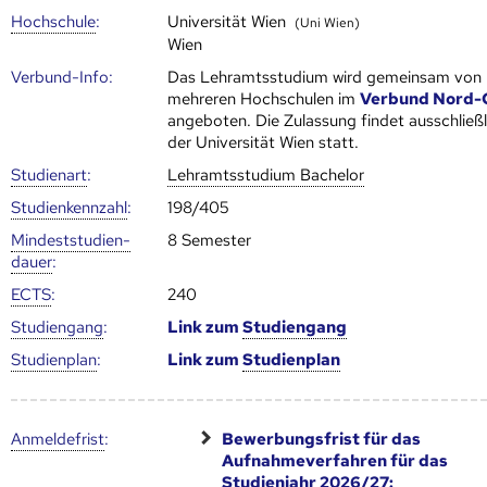
Hoch­schule
:
Universität Wien
(Uni Wien)
Wien
Verbund-Info:
Das Lehramtsstudium wird gemeinsam von
mehreren Hoch­schulen im
Verbund Nord-
angeboten. Die Zulassung findet ausschließl
der Universität Wien statt.
Studienart
:
Lehramtsstudium Bachelor
Studien­kenn­zahl
:
198/405
Mindest­studien­
8 Semester
dauer
:
ECTS
:
240
Studien­gang
:
Link zum
Studien­gang
Studien­plan
:
Link zum
Studien­plan
Anmelde­frist
:
Bewerbungsfrist für das
Aufnahmeverfahren für das
Studienjahr
2026/27: