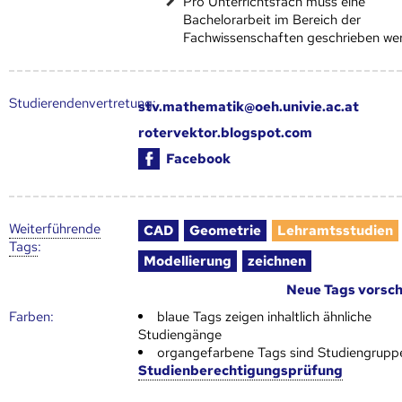
Pro Unterrichtsfach muss eine
Bachelorarbeit im Bereich der
Fachwissenschaften geschrieben we
Studierendenvertretung:
stv.mathematik@oeh.univie.ac.at
rotervektor.blogspot.com
Facebook
Weiter­führende
CAD
Geometrie
Lehramtsstudien
Tags
:
Modellierung
zeichnen
Neue Tags vorsc
Farben:
blaue Tags zeigen inhaltlich ähnliche
Studiengänge
organgefarbene Tags sind Studiengrupp
Studienberechtigungsprüfung