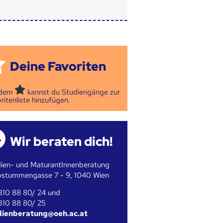
Deine Favoriten
 dem
kannst du Studiengänge zur
ritenliste hinzufügen.
Wir beraten dich!
ien- und MaturantInnenberatung
bstummengasse 7 - 9, 1040 Wien
310 88 80/ 24 und
310 88 80/ 25
dienberatung@oeh.ac.at