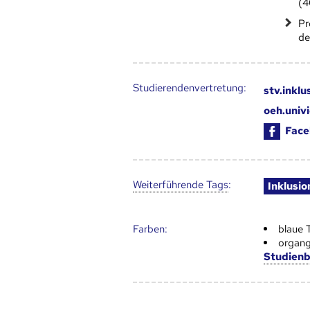
(
Pr
de
Studierendenvertretung:
stv.inkl
oeh.univ
Face
Weiter­führende Tags
:
Inklusio
Farben:
blaue 
organg
Studien