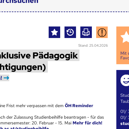
urchsuchen
Stand: 25.04.2026
Inklusive Pädagogik
Mit
Favo
chtigungen)
!
Stud
Tau
ine Frist mehr verpassen mit dem
ÖH Reminder
01/ 
ch der Zulassung Studienbeihilfe beantragen - für das
01/ 
mmersemester: 20. Februar - 15. Mai
Mehr für dich!
stu
h.ac.at/studienbeihilfe