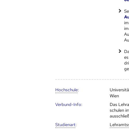
Se
A
im
im
Au
Au
Da
es
dr
ge
Hoch­schule
:
Universit
Wien
Verbund-Info:
Das Lehr
schulen i
ausschließ
Studienart
:
Lehramts