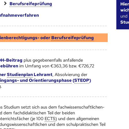
Berufsreifeprüfung
Hie
wic
ufnahmeverfahren
und
Stu
ienberechtigungs- oder
Berufsreifeprüfung
H-Beitrag
plus gegebenenfalls anfallende
gebühren
im Umfang von €363,36 bzw. €726,72
ner
Studien­plan
Lehramt
, Absolvierung der
ingangs- und Orientierungsphase
(
STEOP
)
.
s Studium setzt sich aus dem fachwissenschaftlichen-
d dem fachdidaktischen Teil der beiden
terrichtsfächer (je 100
ECTS
) und dem allgemeinen
ldungswissenschaftlichen und dem schulpraktischen Teil