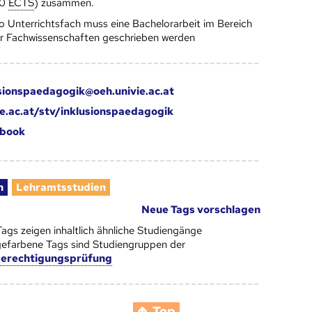
40
ECTS
) zusammen.
o Unterrichtsfach muss eine Bachelorarbeit im Bereich
r Fachwissenschaften geschrieben werden
usionspaedagogik@oeh.univie.ac.at
ie.ac.at/stv/inklusionspaedagogik
book
n
Lehramtsstudien
Neue Tags vorschlagen
Tags zeigen inhaltlich ähnliche Studiengänge
efarbene Tags sind Studiengruppen der
berechtigungsprüfung
Top