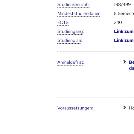
Studien­kenn­zahl
:
198/499
Mindest­studien­dauer
:
8 Semest
ECTS
:
240
Studien­gang
:
Link zu
Studien­plan
:
Link zu
Anmelde­frist
:
Be
d
Voraus­setzungen
:
Ho