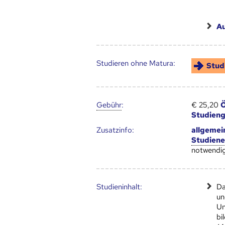
A
Studieren ohne Matura:
Stud
Gebühr
:
€ 25,20
Ö
Studien
Zusatz­info:
allgemei
Studiene
notwendig
Studien­inhalt:
Da
un
Un
bi