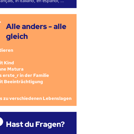
ançais, in italiano, en español, ...
Alle anders - alle
gleich
dieren
mit Kind
ohne Matura
als erste_r in der Familie
mit Beeinträchtigung
os zu verschiedenen Lebenslagen
Hast du Fragen?