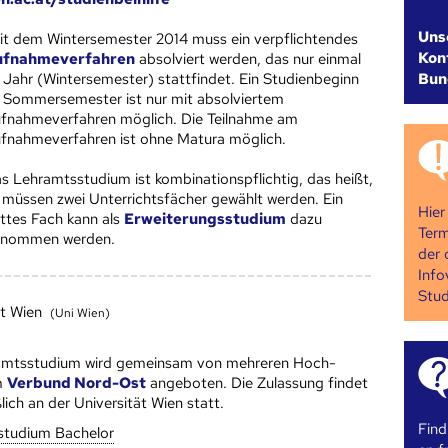
Uns
it dem Wintersemester 2014 muss ein verpflichtendes
Kont
ufnahmeverfahren
absolviert werden, das nur einmal
Bun
 Jahr (Wintersemester) stattfindet. Ein Studienbeginn
 Sommersemester ist nur mit absolviertem
fnahmeverfahren möglich. Die Teilnahme am
fnahmeverfahren ist ohne Matura möglich.
s Lehramtsstudium ist kombinationspflichtig, das heißt,
 müssen zwei Unterrichtsfächer gewählt werden. Ein
Hier
ittes Fach kann als
Erweiterungsstudium
dazu
Term
nommen werden.
der 
Info
Stud
ät Wien
(Uni Wien)
amtsstudium wird gemeinsam von mehreren Hoch­
m
Verbund Nord-Ost
angeboten. Die Zulassung findet
lich an der Universität Wien statt.
Find
studium Bachelor