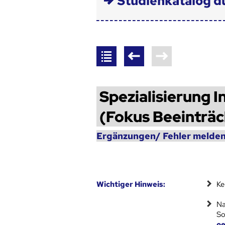
Studienkatalog d
Spezialisierung 
(Fokus Beeinträ
Ergänzungen/ Fehler melden
Wich­ti­ger Hin­weis:
Ke
Na
So
oe