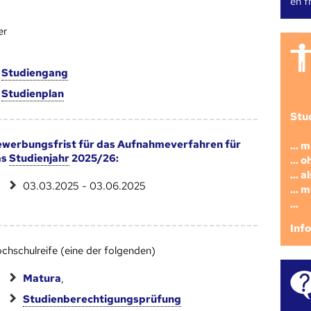
en fr
er
m
Studien­gang
m
Studien­plan
Stu
werbungsfrist für das Aufnahmeverfahren für
... 
as
Studienjahr
2025/26:
... 
... 
03.03.2025 - 03.06.2025
... 
...
Inf
chschulreife (eine der folgenden)
Matura
,
Studienberechtigungsprüfung