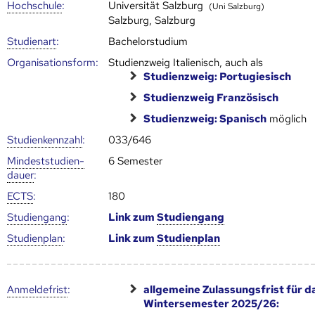
Hoch­schule
:
Universität Salzburg
(Uni Salzburg)
Salzburg, Salzburg
Studienart
:
Bachelorstudium
Organisationsform:
Studienzweig Italienisch, auch als
Studienzweig: Portugiesisch
Studienzweig Französisch
Studienzweig: Spanisch
möglich
Studien­kenn­zahl
:
033/646
Mindest­studien­
6 Semester
dauer
:
ECTS
:
180
Studien­gang
:
Link zum
Studien­gang
Studien­plan
:
Link zum
Studien­plan
Anmelde­frist
:
allgemeine Zulassungsfrist für d
Wintersemester 2025/26: