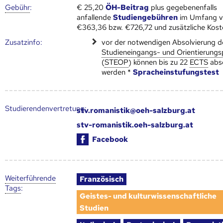
Gebühr
:
€ 25,20
ÖH-Beitrag
plus gegebenenfalls
anfallende
Studiengebühren
im Umfang 
€363,36 bzw. €726,72 und zusätzliche Kost
Zusatz­info:
vor der notwendigen Absolvierung d
Studieneingangs- und Orientierung
(
STEOP
) können bis zu 22
ECTS
abso
werden *
Spracheinstufungstest
Studierendenvertretung:
stv.romanistik@oeh-salzburg.at
stv-romanistik.oeh-salzburg.at
Facebook
Weiter­führende
Französisch
Tags
:
Geistes- und kulturwissenschaftliche
Studien