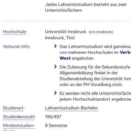
Jedes Lehramtsstudium besteht aus zwei
Unterrichtsfächern
Hoch­schule
:
Universität Innsbruck
(Uni Innsbruck)
Innsbruck, Tirol
Verbund-Info:
Das Lehramtsstudium wird gemein
von mehreren Hoch­schulen im
Verb
West
angeboten.
Die Zulassung für die Sekundarstufe
Allgemeinbildung findet in der
Studienabteilung der Universität Inn
oder an der PH Vorarlberg statt.
Es werden nicht alle Unterrichtsfäch
jedem Hochschulstandort angebote
Studienart
:
Lehramtsstudium Bachelor
Studien­kenn­zahl
:
198/497
Mindest­studien­
8 Semester