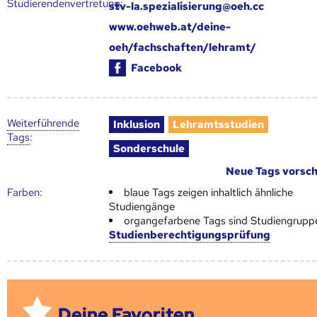
Studierendenvertretung:
stv-la.spezialisierung@oeh.cc
www.oehweb.at/deine-
oeh/fachschaften/lehramt/
Facebook
Weiter­führende
Inklusion
Lehramtsstudien
Tags
:
Sonderschule
Neue Tags vorsc
Farben:
blaue Tags zeigen inhaltlich ähnliche
Studiengänge
organgefarbene Tags sind Studiengrupp
Studienberechtigungsprüfung
Deine Favoriten