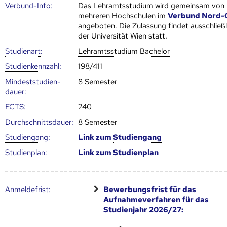
Verbund-Info:
Das Lehramtsstudium wird gemeinsam von
mehreren Hoch­schulen im
Verbund Nord-
angeboten. Die Zulassung findet ausschließl
der Universität Wien statt.
Studienart
:
Lehramtsstudium Bachelor
Studien­kenn­zahl
:
198/411
Mindest­studien­
8 Semester
dauer
:
ECTS
:
240
Durch­schnitts­dauer:
8 Semester
Studien­gang
:
Link zum
Studien­gang
Studien­plan
:
Link zum
Studien­plan
Anmelde­frist
:
Bewerbungsfrist für das
Aufnahmeverfahren für das
Studienjahr
2026/27: