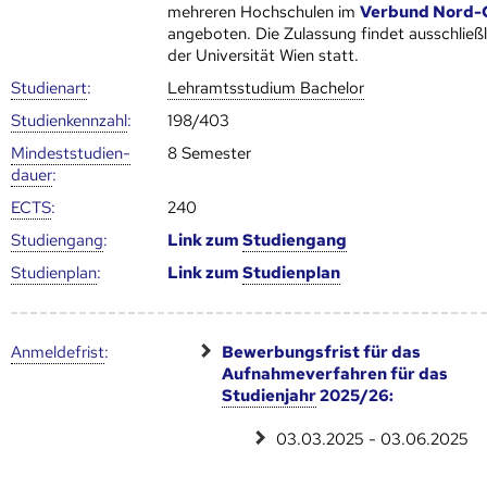
mehreren Hoch­schulen im
Verbund Nord-
angeboten. Die Zulassung findet ausschließl
der Universität Wien statt.
Studienart
:
Lehramtsstudium Bachelor
Studien­kenn­zahl
:
198/403
Mindest­studien­
8 Semester
dauer
:
ECTS
:
240
Studien­gang
:
Link zum
Studien­gang
Studien­plan
:
Link zum
Studien­plan
Anmelde­frist
:
Bewerbungsfrist für das
Aufnahmeverfahren für das
Studienjahr
2025/26:
03.03.2025 - 03.06.2025