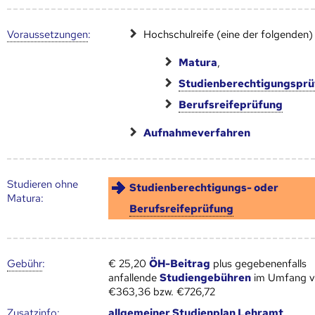
Voraus­setzungen
:
Hochschulreife (eine der folgenden)
Matura
,
Studienberechtigungspr
Berufsreifeprüfung
Aufnahmeverfahren
Studieren ohne
Studienberechtigungs- oder
Matura:
Berufsreifeprüfung
Gebühr
:
€ 25,20
ÖH-Beitrag
plus gegebenenfalls
anfallende
Studiengebühren
im Umfang 
€363,36 bzw. €726,72
Zusatz­info:
allgemeiner
Studien­plan
Lehramt