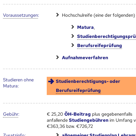
Voraus­setzungen
:
Hochschulreife (eine der folgenden)
Matura
,
Studienberechtigungspr
Berufsreifeprüfung
Aufnahmeverfahren
Studieren ohne
Studienberechtigungs- oder
Matura:
Berufsreifeprüfung
Gebühr
:
€ 25,20
ÖH-Beitrag
plus gegebenenfalls
anfallende
Studiengebühren
im Umfang 
€363,36 bzw. €726,72
Zusatz­info:
allgemeiner
Studien­plan
Lehram