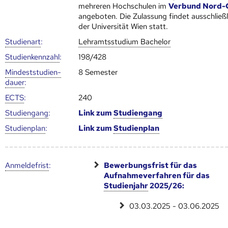
mehreren Hoch­schulen im
Verbund Nord-
angeboten. Die Zulassung findet ausschließl
der Universität Wien statt.
Studienart
:
Lehramtsstudium Bachelor
Studien­kenn­zahl
:
198/428
Mindest­studien­
8 Semester
dauer
:
ECTS
:
240
Studien­gang
:
Link zum
Studien­gang
Studien­plan
:
Link zum
Studien­plan
Anmelde­frist
:
Bewerbungsfrist für das
Aufnahmeverfahren für das
Studienjahr
2025/26:
03.03.2025 - 03.06.2025