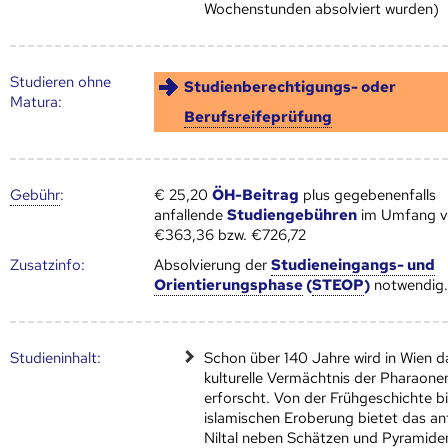
Wochenstunden absolviert wurden)
Studieren ohne
Studienberechtigungs- oder
Matura:
Berufsreifeprüfung
Gebühr
:
€ 25,20
ÖH-Beitrag
plus gegebenenfalls
anfallende
Studiengebühren
im Umfang 
€363,36 bzw. €726,72
Zusatz­info:
Absolvierung der
Studieneingangs- und
Orientierungsphase
(
STEOP
)
notwendig
Studien­inhalt:
Schon über 140 Jahre wird in Wien d
kulturelle Vermächtnis der Pharaone
erforscht. Von der Frühgeschichte bi
islamischen Eroberung bietet das an
Niltal neben Schätzen und Pyramide