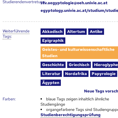
Studierendenvertretung:
stv.aegyptologie@oeh.univie.ac.at
egyptology.univie.ac.at/studium/stud
Weiter­führende
Akkadisch
Altertum
Antike
Tags
:
Epigraphik
Geistes- und kulturwissenschaftliche
Studien
Geschichte
Griechisch
Hieroglyph
Literatur
Nordafrika
Papyrologie
Ägypten
Neue Tags vorsc
Farben:
blaue Tags zeigen inhaltlich ähnliche
Studiengänge
organgefarbene Tags sind Studiengrupp
Studienberechtigungsprüfung