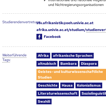
und Nichtregierungsorganisationen
Studierendenvertretung:
stv.afrikanistik@oeh.univie.ac.at
afrika.univie.ac.at/studium/
studienver
Facebook
Weiter­führende
Afrika
afrikanische Sprachen
Tags
:
altnubisch
Bambara
Diaspora
Geistes- und kulturwissenschaftliche
Studien
Geschichte
Hausa
Kolonialismus
Literaturwissenschaft
Soziolinguisti
Swahili