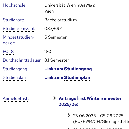
Hoch­schule
:
Universität Wien
(Uni Wien)
Wien
Studienart
:
Bachelorstudium
Studien­kenn­zahl
:
033/697
Mindest­studien­
6 Semester
dauer
:
ECTS
:
180
Durch­schnitts­dauer:
8,1 Semester
Studien­gang
:
Link zum
Studien­gang
Studien­plan
:
Link zum
Studien­plan
Anmelde­frist
:
Antragsfrist Wintersemester
2025/26:
23.06.2025 - 05.09.2025
(EU/EWR/CH/Gleichgestellt