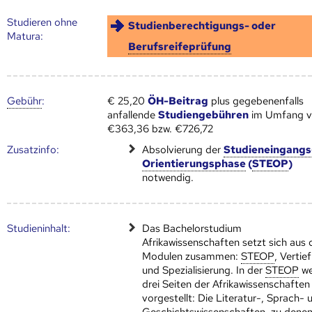
Studieren ohne
Studienberechtigungs- oder
Matura:
Berufsreifeprüfung
Gebühr
:
€ 25,20
ÖH-Beitrag
plus gegebenenfalls
anfallende
Studiengebühren
im Umfang 
€363,36 bzw. €726,72
Zusatz­info:
Absolvierung der
Studieneingangs
Orientierungsphase
(
STEOP
)
notwendig.
Studien­inhalt:
Das Bachelorstudium
Afrikawissenschaften setzt sich aus 
Modulen zusammen:
STEOP
, Vertie
und Spezialisierung. In der
STEOP
we
drei Seiten der Afrikawissenschaften
vorgestellt: Die Literatur-, Sprach- 
Geschichtswissenschaften, zu dene