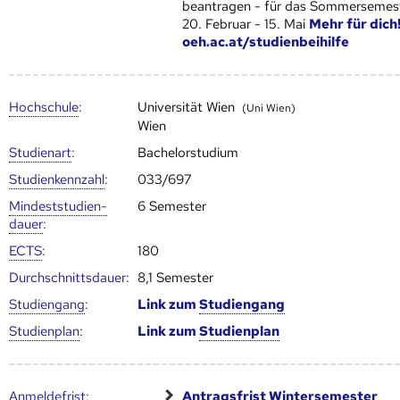
beantragen - für das Sommersemest
20. Februar - 15. Mai
Mehr für dich
oeh.ac.at/studienbeihilfe
Hoch­schule
:
Universität Wien
(Uni Wien)
Wien
Studienart
:
Bachelorstudium
Studien­kenn­zahl
:
033/697
Mindest­studien­
6 Semester
dauer
:
ECTS
:
180
Durch­schnitts­dauer:
8,1 Semester
Studien­gang
:
Link zum
Studien­gang
Studien­plan
:
Link zum
Studien­plan
Anmelde­frist
:
Antragsfrist Wintersemester