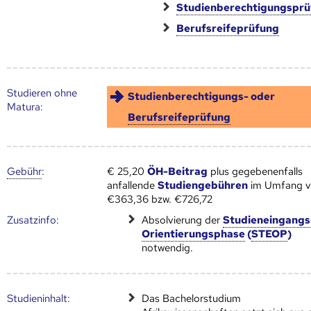
Studienberechtigungspr
Berufsreifeprüfung
Studieren ohne
Studienberechtigungs- oder
Matura:
Berufsreifeprüfung
Gebühr
:
€ 25,20
ÖH-Beitrag
plus gegebenenfalls
anfallende
Studiengebühren
im Umfang 
€363,36 bzw. €726,72
Zusatz­info:
Absolvierung der
Studieneingangs
Orientierungsphase
(
STEOP
)
notwendig.
Studien­inhalt:
Das Bachelorstudium