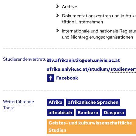
Archive
Dokumentationszentren und in Afrik
tätige Unternehmen
internationale und nationale Regieru
und Nichtregierungsorganisationen
Studierendenvertretung:
stv.afrikanistik@oeh.univie.ac.at
afrika.univie.ac.at/studium/
studienver
Facebook
Weiter­führende
Afrika
afrikanische Sprachen
Tags
:
altnubisch
Bambara
Diaspora
Geistes- und kulturwissenschaftliche
Studien