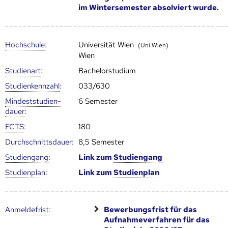
im Wintersemester absolviert wurde.
Hoch­schule
:
Universität Wien
(Uni Wien)
Wien
Studienart
:
Bachelorstudium
Studien­kenn­zahl
:
033/630
Mindest­studien­
6 Semester
dauer
:
ECTS
:
180
Durch­schnitts­dauer:
8,5 Semester
Studien­gang
:
Link zum
Studien­gang
Studien­plan
:
Link zum
Studien­plan
Anmelde­frist
:
Bewerbungsfrist für das
Aufnahmeverfahren für das