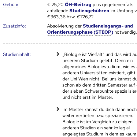
Gebühr
:
€ 25,20
ÖH-Beitrag
plus gegebenenfalls
anfallende
Studiengebühren
im Umfang 
€363,36 bzw. €726,72
Zusatz­info:
Absolvierung der
Studieneingangs- und
Orientierungsphase
(
STEOP
)
notwendig
Studien­inhalt:
„Biologie ist Vielfalt“ und das wird a
unserem Studium gelebt. Denn ein
allgemeines Biologiestudium, wie es
anderen Universitäten existiert, gibt
der Uni Wien nicht. Bei uns kannst d
schon ab dem dritten Semester auf 
der sieben Schwerpunkte spezialisie
und nicht erst im Master.
Im Master kannst du dich dann noch
weiter vertiefen bzw. spezialisieren.
Biologie ist im Vergleich zu einigen
anderen Studien ein sehr kollegial
angelegtes Studium in dem es kaum