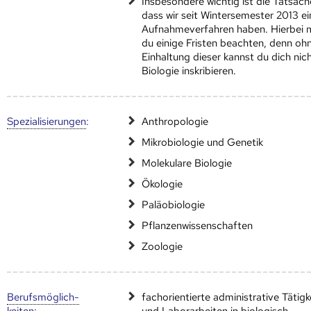
Insbesondere wichtig ist die Tatsach
dass wir seit Wintersemester 2013 ei
Aufnahmeverfahren haben. Hierbei 
du einige Fristen beachten, denn oh
Einhaltung dieser kannst du dich nich
Biologie inskribieren.
Speziali­sierungen
:
Anthropologie
Mikrobiologie und Genetik
Molekulare Biologie
Ökologie
Paläobiologie
Pflanzenwissenschaften
Zoologie
Berufs­möglich­
fachorientierte administrative Tätigk
keiten
:
und Laborarbeiten in biologisch