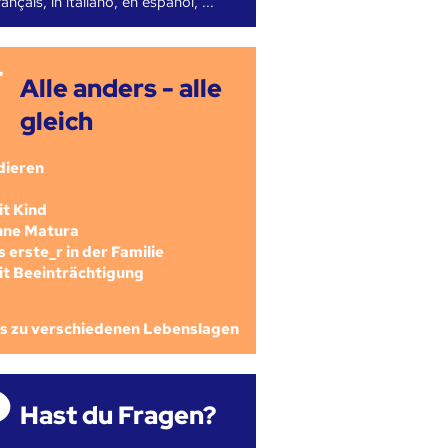
ançais, in italiano, en español, ...
Alle anders - alle
gleich
dieren
mit Kind
ohne Matura
als erste_r in der Familie
mit Beeinträchtigung
os zu verschiedenen Lebenslagen
Hast du Fragen?