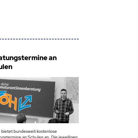
atungstermine an
ulen
 bietet bundesweit kostenlose
ngstermine an Schulen an. Die jeweiligen