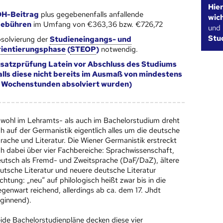
Hie
H-Beitrag
plus gegebenenfalls anfallende
wic
gebühren
im Umfang von €363,36 bzw. €726,72
und
Stu
solvierung der
Studieneingangs- und
ientierungsphase
(
STEOP
)
notwendig.
satzprüfung Latein vor Abschluss des Studiums
alls diese nicht bereits im Ausmaß von mindestens
 Wochenstunden absolviert wurden)
wohl im Lehramts- als auch im Bachelorstudium dreht
ch auf der Germanistik eigentlich alles um die deutsche
rache und Literatur. Die Wiener Germanistik erstreckt
ch dabei über vier Fachbereiche: Sprachwissenschaft,
utsch als Fremd- und Zweitsprache (DaF/DaZ), ältere
utsche Literatur und neuere deutsche Literatur
chtung: „neu“ auf philologisch heißt zwar bis in die
genwart reichend, allerdings ab ca. dem 17. Jhdt
ginnend).
ide Bachelorstudienpläne decken diese vier