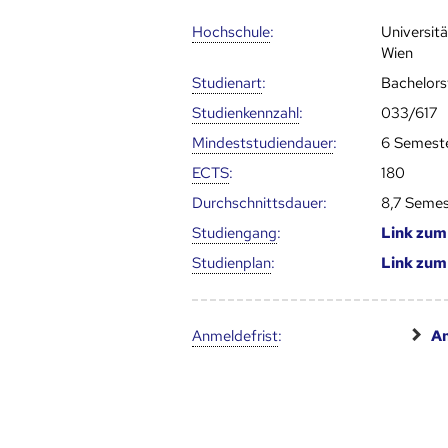
Hoch­schule
:
Universit
Wien
Studienart
:
Bachelor
Studien­kenn­zahl
:
033/617
Mindest­studien­dauer
:
6 Semest
ECTS
:
180
Durch­schnitts­dauer:
8,7 Semes
Studien­gang
:
Link zu
Studien­plan
:
Link zu
Anmelde­frist
:
An