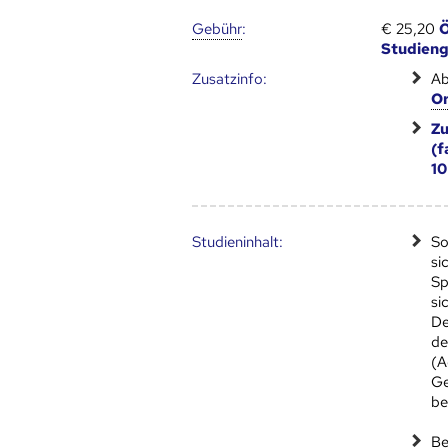
Gebühr
:
€ 25,20
Ö
Studien
Zusatz­info:
Ab
Or
Zu
(f
10
Studien­inhalt:
So
si
Sp
si
De
de
(A
Ge
be
Be