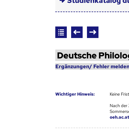
Studienkatalog d
Deutsche Philolo
Ergänzungen/ Fehler melden
Wich­ti­ger Hin­weis:
Keine Fri
Nach der 
Sommersem
oeh.ac.a