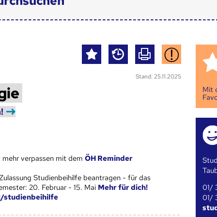
urchsuchen
Stand: 25.11.2025
gie
Mit
Favo
!
st mehr verpassen mit dem
ÖH Reminder
Stud
Tau
Zulassung Studienbeihilfe beantragen - für das
01/ 
ester: 20. Februar - 15. Mai
Mehr für dich!
t/studienbeihilfe
01/ 
stu