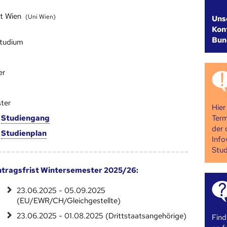
ät Wien
(Uni Wien)
Uns
Kont
Bun
studium
er
ter
Hier
Term
m
Studien­gang
der 
m
Studien­plan
Info
Stud
tragsfrist Wintersemester 2025/26:
23.06.2025 - 05.09.2025
(EU/EWR/CH/Gleichgestellte)
23.06.2025 - 01.08.2025 (Drittstaatsangehörige)
Find