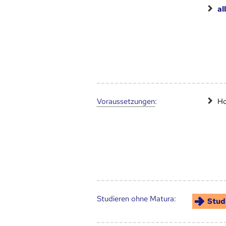
al
Voraus­setzungen
:
Ho
Studieren ohne Matura:
Stud