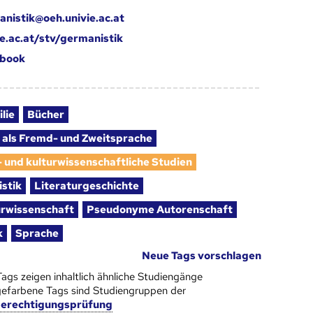
anistik@oeh.univie.ac.at
ie.ac.at/stv/germanistik
book
ilie
Bücher
 als Fremd- und Zweitsprache
- und kulturwissenschaftliche Studien
stik
Literaturgeschichte
urwissenschaft
Pseudonyme Autorenschaft
k
Sprache
Neue Tags vorschlagen
Tags zeigen inhaltlich ähnliche Studiengänge
efarbene Tags sind Studiengruppen der
berechtigungsprüfung