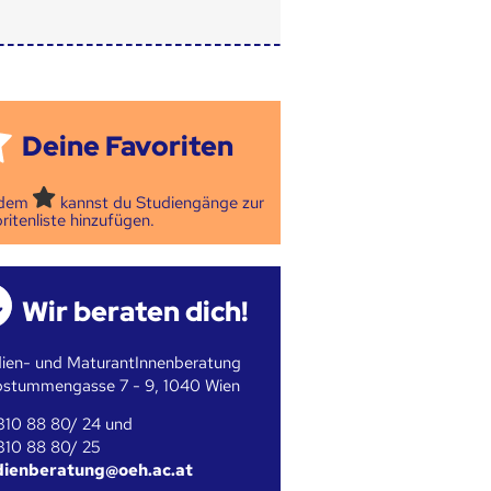
Deine Favoriten
 dem
kannst du Studiengänge zur
ritenliste hinzufügen.
Wir beraten dich!
ien- und MaturantInnenberatung
bstummengasse 7 - 9, 1040 Wien
310 88 80/ 24 und
310 88 80/ 25
dienberatung@oeh.ac.at