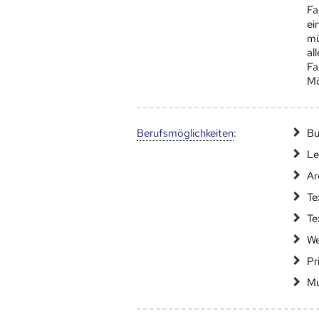
Fa
ei
mü
al
Fa
Mö
Berufs­möglich­keiten
:
Bu
Le
Ar
Te
Te
We
Pr
Mu