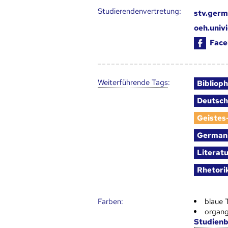
Studierendenvertretung:
stv.germ
oeh.univ
Face
Weiter­führende Tags
:
Biblioph
Deutsch
Geistes
Germani
Literat
Rhetori
Farben:
blaue 
organg
Studien