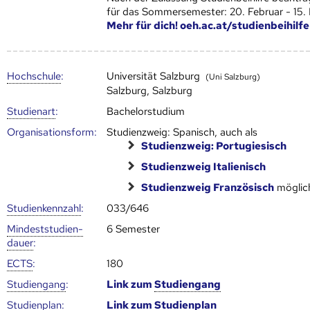
für das Sommersemester: 20. Februar - 15.
Mehr für dich! oeh.ac.at/studienbeihilfe
Hoch­schule
:
Universität Salzburg
(Uni Salzburg)
Salzburg, Salzburg
Studienart
:
Bachelorstudium
Organisationsform:
Studienzweig: Spanisch, auch als
Studienzweig: Portugiesisch
Studienzweig Italienisch
Studienzweig Französisch
möglic
Studien­kenn­zahl
:
033/646
Mindest­studien­
6 Semester
dauer
:
ECTS
:
180
Studien­gang
:
Link zum
Studien­gang
Studien­plan
:
Link zum
Studien­plan