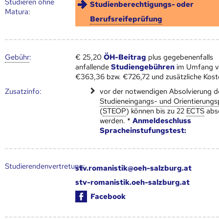
Studieren ohne
Studienberechtigungs- oder
Matura:
Berufsreifeprüfung
Gebühr
:
€ 25,20
ÖH-Beitrag
plus gegebenenfalls
anfallende
Studiengebühren
im Umfang 
€363,36 bzw. €726,72 und zusätzliche Kost
Zusatz­info:
vor der notwendigen Absolvierung d
Studieneingangs- und Orientierung
(
STEOP
) können bis zu 22
ECTS
abso
werden. *
Anmeldeschluss
Spracheinstufungstest:
Studierendenvertretung:
stv.romanistik@oeh-salzburg.at
stv-romanistik.oeh-salzburg.at
Facebook