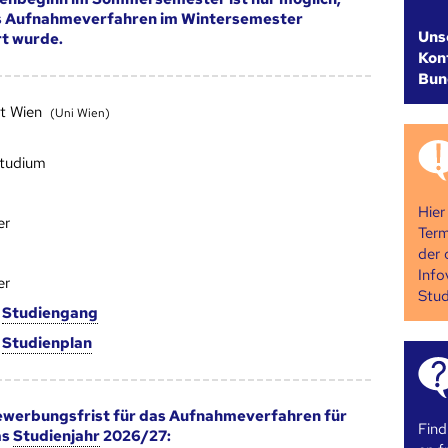
s Aufnahmeverfahren im Wintersemester
Uns
rt wurde.
Kont
Bun
ät Wien
(Uni Wien)
studium
Hier
er
Term
der 
Info
er
Stud
m
Studien­gang
m
Studien­plan
werbungsfrist für das Aufnahmeverfahren für
Find
as
Studienjahr
2026/27: