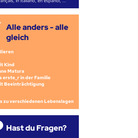
ançais, in italiano, en español, ...
Alle anders - alle
gleich
dieren
mit Kind
ohne Matura
als erste_r in der Familie
mit Beeinträchtigung
os zu verschiedenen Lebenslagen
Hast du Fragen?