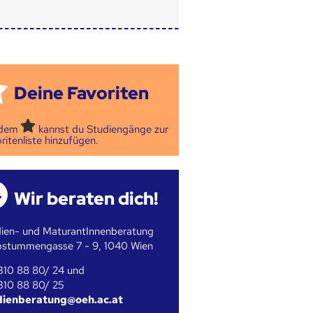
Deine Favoriten
 dem
kannst du Studiengänge zur
ritenliste hinzufügen.
Wir beraten dich!
ien- und MaturantInnenberatung
bstummengasse 7 - 9, 1040 Wien
310 88 80/ 24 und
310 88 80/ 25
dienberatung@oeh.ac.at