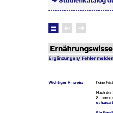
Studienkatalog d
Ernährungswisse
Ergänzungen/ Fehler melden
Wich­ti­ger Hin­weis:
Keine Fri
Nach der 
Sommersem
oeh.ac.a
Ein Stud