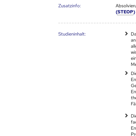
Zusatz­info:
Absolvier
(
STEOP
)
Studien­inhalt:
Da
an
al
wi
ei
Me
Di
Er
Ge
Er
th
Fä
Di
fa
Er
Pr