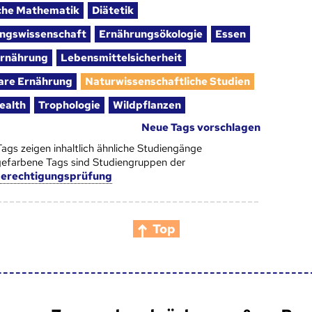
che Mathematik
Diätetik
ngswissenschaft
Ernährungsökologie
Essen
rnährung
Lebensmittelsicherheit
are Ernährung
Naturwissenschaftliche Studien
ealth
Trophologie
Wildpflanzen
Neue Tags vorschlagen
Tags zeigen inhaltlich ähnliche Studiengänge
efarbene Tags sind Studiengruppen der
berechtigungsprüfung
Top