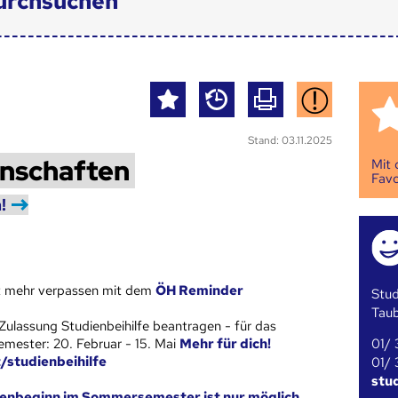
urchsuchen
Stand: 03.11.2025
nschaften
Mit
Favo
!
st mehr verpassen mit dem
ÖH Reminder
Stud
Tau
Zulassung Studienbeihilfe beantragen - für das
01/ 
ester: 20. Februar - 15. Mai
Mehr für dich!
t/studienbeihilfe
01/ 
stu
ienbeginn im Sommersemester ist nur möglich,