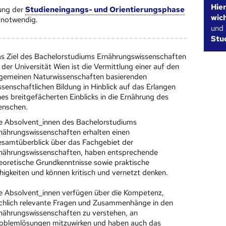
Hie
ung der
Studieneingangs- und Orientierungsphase
wic
notwendig.
und
Stu
s Ziel des Bachelorstudiums Ernährungswissenschaften
 der Universität Wien ist die Vermittlung einer auf den
lgemeinen Naturwissenschaften basierenden
ssenschaftlichen Bildung in Hinblick auf das Erlangen
nes breitgefächerten Einblicks in die Ernährung des
nschen.
e Absolvent_innen des Bachelorstudiums
nährungswissenschaften erhalten einen
samtüberblick über das Fachgebiet der
nährungswissenschaften, haben entsprechende
eoretische Grundkenntnisse sowie praktische
higkeiten und können kritisch und vernetzt denken.
e Absolvent_innen verfügen über die Kompetenz,
chlich relevante Fragen und Zusammenhänge in den
nährungswissenschaften zu verstehen, an
oblemlösungen mitzuwirken und haben auch das