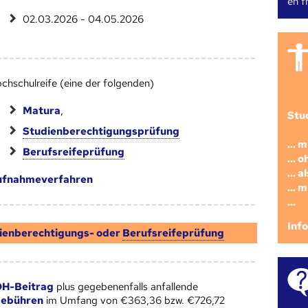
en fr
02.03.2026 - 04.05.2026
chschulreife (eine der folgenden)
Matura
,
Stu
Studienberechtigungsprüfung
... 
Berufsreifeprüfung
... 
... 
ufnahmeverfahren
... 
...
Inf
ienberechtigungs- oder
Berufsreifeprüfung
H-Beitrag
plus gegebenenfalls anfallende
gebühren
im Umfang von €363,36 bzw. €726,72