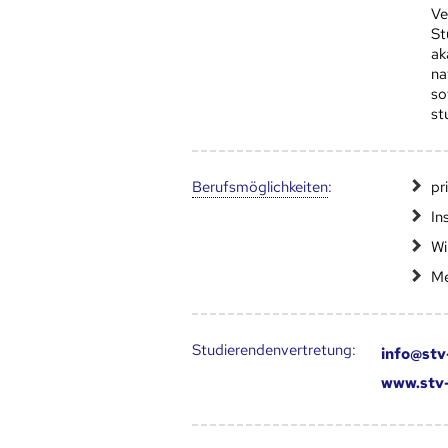
Ve
St
ak
na
so
st
Berufs­möglich­keiten
:
pr
In
Wi
Me
Studierendenvertretung:
info@stv
www.stv