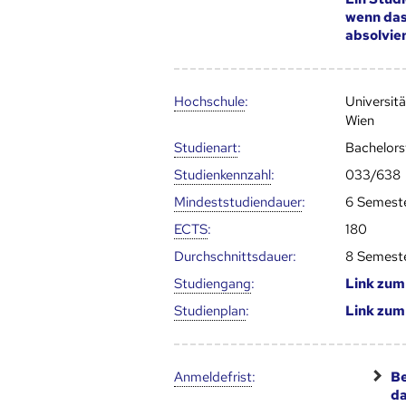
wenn da
absolvie
Hoch­schule
:
Universit
Wien
Studienart
:
Bachelor
Studien­kenn­zahl
:
033/638
Mindest­studien­dauer
:
6 Semest
ECTS
:
180
Durch­schnitts­dauer:
8 Semest
Studien­gang
:
Link zu
Studien­plan
:
Link zu
Anmelde­frist
:
Be
d