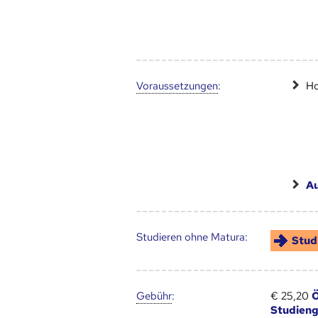
Voraus­setzungen
:
Ho
A
Studieren ohne Matura:
Stud
Gebühr
:
€ 25,20
Ö
Studien