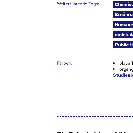
Weiter­führende Tags
:
Chemis
Ernähru
Humane
molekul
Public H
Farben:
blaue 
organg
Studien