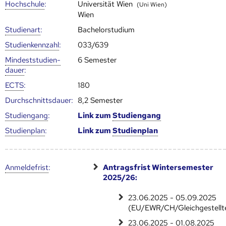
Hoch­schule
:
Universität Wien
(Uni Wien)
Wien
Studienart
:
Bachelorstudium
Studien­kenn­zahl
:
033/639
Mindest­studien­
6 Semester
dauer
:
ECTS
:
180
Durch­schnitts­dauer:
8,2 Semester
Studien­gang
:
Link zum
Studien­gang
Studien­plan
:
Link zum
Studien­plan
Anmelde­frist
:
Antragsfrist Wintersemester
2025/26:
23.06.2025 - 05.09.2025
(EU/EWR/CH/Gleichgestellt
23.06.2025 - 01.08.2025