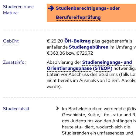
Studieren ohne
Studienberechtigungs- oder
Matura:
Berufsreifeprüfung
Gebühr
:
€ 25,20
ÖH-Beitrag
plus gegebenenfalls
anfallende
Studiengebühren
im Umfang 
€363,36 bzw. €726,72
Zusatz­info:
Absolvierung der
Studieneingangs- und
Orientierungsphase
(
STEOP
)
notwendig
Latein vor Abschluss des Studiums (falls La
nicht bereits im Ausmaß von 10 SSt. Absolvi
wurde).
Studien­inhalt:
Im Bachelorstudium werden die jüdi
Geschichte, Kultur, Lite- ratur und R
des Judentums von den Anfängen b
heute stu- diert, wodurch sich die
Studierenden ein umfassendes und