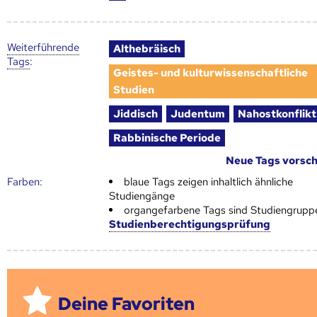
Weiter­führende
Althebräisch
Tags
:
Geistes- und kulturwissenschaftliche
Studien
Jiddisch
Judentum
Nahostkonflikt
Rabbinische Periode
Neue Tags vorsc
Farben:
blaue Tags zeigen inhaltlich ähnliche
Studiengänge
organgefarbene Tags sind Studiengrupp
Studienberechtigungsprüfung
Deine Favoriten