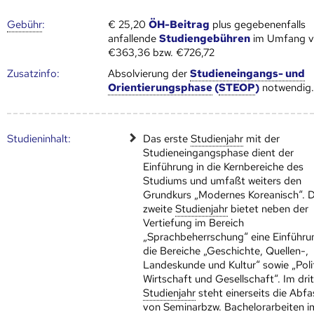
Gebühr
:
€ 25,20
ÖH-Beitrag
plus gegebenenfalls
anfallende
Studiengebühren
im Umfang 
€363,36 bzw. €726,72
Zusatz­info:
Absolvierung der
Studieneingangs- und
Orientierungsphase
(
STEOP
)
notwendig
Studien­inhalt:
Das erste
Studienjahr
mit der
Studieneingangsphase dient der
Einführung in die Kernbereiche des
Studiums und umfaßt weiters den
Grundkurs „Modernes Koreanisch“. 
zweite
Studienjahr
bietet neben der
Vertiefung im Bereich
„Sprachbeherrschung“ eine Einführu
die Bereiche „Geschichte, Quellen-,
Landeskunde und Kultur“ sowie „Polit
Wirtschaft und Gesellschaft“. Im dri
Studienjahr
steht einerseits die Abf
von Seminarbzw. Bachelorarbeiten i