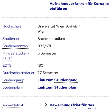
Aufnahmeverfahren für Koreano
einführen
Hoch­schule
:
Universität Wien
(Uni Wien)
Wien
Studienart
:
Bachelorstudium
Studien­kenn­zahl
:
033/671
Mindest­studien­
6 Semester
dauer
:
ECTS
:
180
Durch­schnitts­dauer:
7,7 Semester
Studien­gang
:
Link zum
Studien­gang
Studien­plan
:
Link zum
Studien­plan
Anmelde­frist
:
Bewerbungsfrist für das