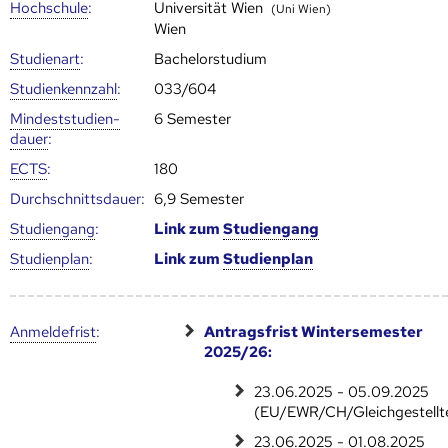
Hoch­schule
:
Universität Wien
(Uni Wien)
Wien
Studienart
:
Bachelorstudium
Studien­kenn­zahl
:
033/604
Mindest­studien­
6 Semester
dauer
:
ECTS
:
180
Durch­schnitts­dauer:
6,9 Semester
Studien­gang
:
Link zum
Studien­gang
Studien­plan
:
Link zum
Studien­plan
Anmelde­frist
:
Antragsfrist Wintersemester
2025/26:
23.06.2025 - 05.09.2025
(EU/EWR/CH/Gleichgestellt
23.06.2025 - 01.08.2025