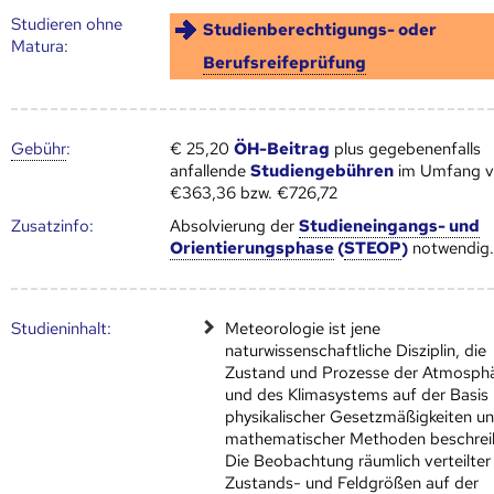
Studieren ohne
Studienberechtigungs- oder
Matura:
Berufsreifeprüfung
Gebühr
:
€ 25,20
ÖH-Beitrag
plus gegebenenfalls
anfallende
Studiengebühren
im Umfang 
€363,36 bzw. €726,72
Zusatz­info:
Absolvierung der
Studieneingangs- und
Orientierungsphase
(
STEOP
)
notwendig
Studien­inhalt:
Meteorologie ist jene
naturwissenschaftliche Disziplin, die
Zustand und Prozesse der Atmosph
und des Klimasystems auf der Basis
physikalischer Gesetzmäßigkeiten u
mathematischer Methoden beschrei
Die Beobachtung räumlich verteilter
Zustands- und Feldgrößen auf der