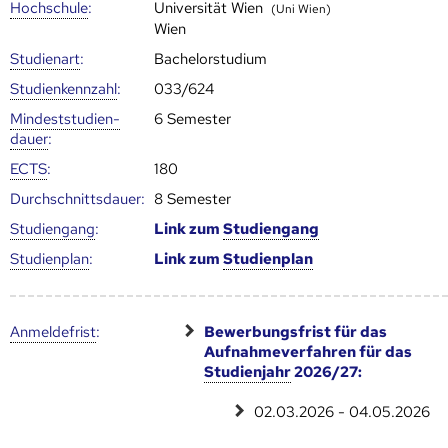
Hoch­schule
:
Universität Wien
(Uni Wien)
Wien
Studienart
:
Bachelorstudium
Studien­kenn­zahl
:
033/624
Mindest­studien­
6 Semester
dauer
:
ECTS
:
180
Durch­schnitts­dauer:
8 Semester
Studien­gang
:
Link zum
Studien­gang
Studien­plan
:
Link zum
Studien­plan
Anmelde­frist
:
Bewerbungsfrist für das
Aufnahmeverfahren für das
Studienjahr
2026/27:
02.03.2026 - 04.05.2026