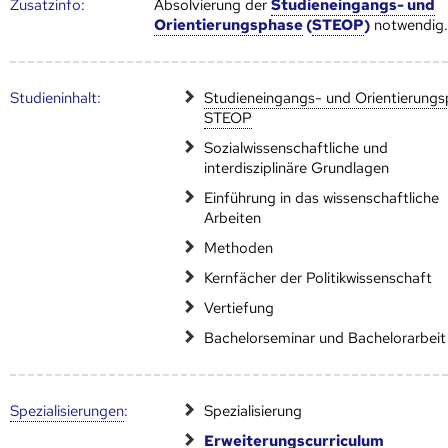
Zusatz­info:
Absolvierung der
Studieneingangs- und
Orientierungsphase
(
STEOP
)
notwendig
Studien­inhalt:
Studieneingangs- und Orientierung
STEOP
Sozialwissenschaftliche und
interdisziplinäre Grundlagen
Einführung in das wissenschaftliche
Arbeiten
Methoden
Kernfächer der Politikwissenschaft
Vertiefung
Bachelorseminar und Bachelorarbeit
Speziali­sierungen
:
Spezialisierung
Erweiterungscurriculum