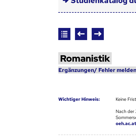
Studienkatalog d
Romanistik
Ergänzungen/ Fehler melden
Wich­ti­ger Hin­weis:
Keine Fri
Nach der 
Sommersem
oeh.ac.a