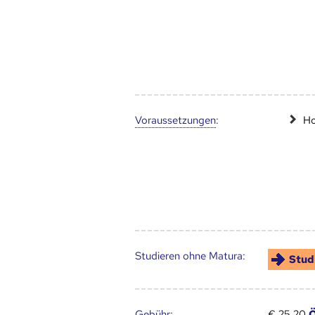
Voraus­setzungen
:
Ho
Studieren ohne Matura:
Stud
Gebühr
:
€ 25,20
Ö