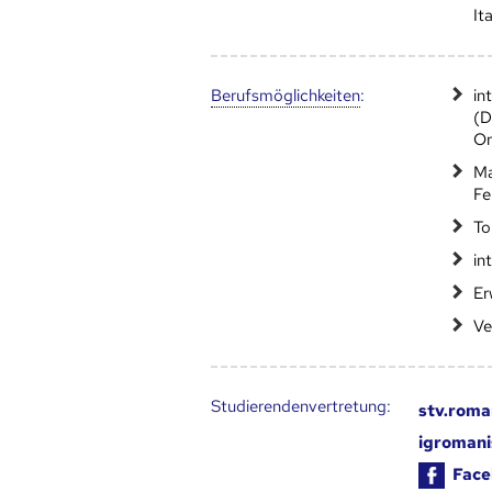
It
Berufs­möglich­keiten
:
in
(D
Or
Ma
Fe
To
in
Er
Ve
Studierendenvertretung:
stv.roma
igromani
Face