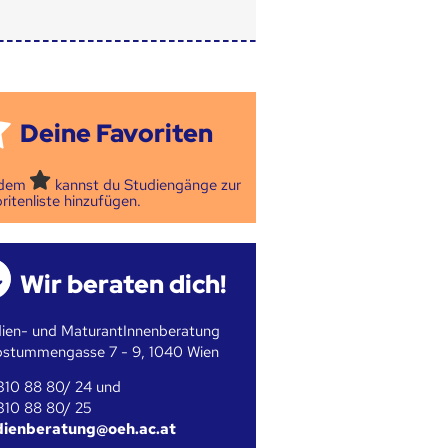
Deine Favoriten
 dem
kannst du Studiengänge zur
ritenliste hinzufügen.
Wir beraten dich!
ien- und MaturantInnenberatung
bstummengasse 7 - 9, 1040 Wien
310 88 80/ 24 und
310 88 80/ 25
dienberatung@oeh.ac.at