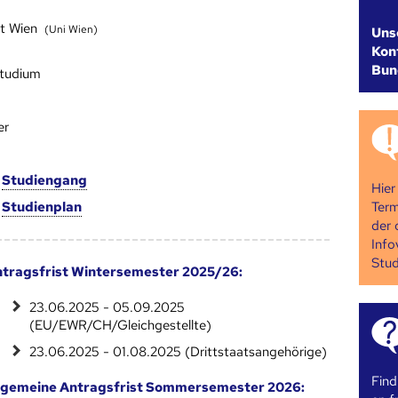
ät Wien
(Uni Wien)
Uns
Kont
Bun
studium
er
m
Studien­gang
Hier
Term
m
Studien­plan
der 
Info
Stud
tragsfrist Wintersemester 2025/26:
23.06.2025 - 05.09.2025
(EU/EWR/CH/Gleichgestellte)
23.06.2025 - 01.08.2025 (Drittstaatsangehörige)
Find
lgemeine Antragsfrist Sommersemester 2026: