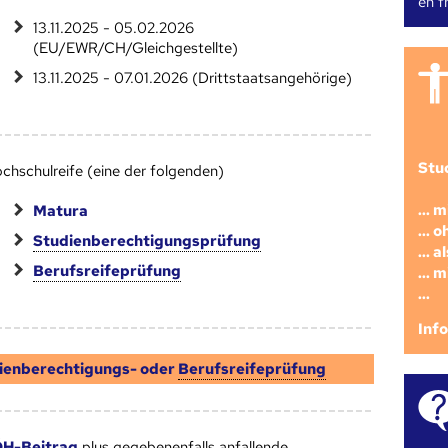
en fr
13.11.2025 - 05.02.2026
(EU/EWR/CH/Gleichgestellte)
13.11.2025 - 07.01.2026 (Drittstaatsangehörige)
Stu
chschulreife (eine der folgenden)
... 
Matura
... 
Studienberechtigungsprüfung
... 
Berufsreifeprüfung
... 
...
Inf
ienberechtigungs- oder
Berufsreifeprüfung
H-Beitrag
plus gegebenenfalls anfallende