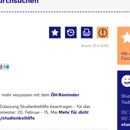
urchsuchen
Stand: 25.11.2025
Mit
Favo
!
st mehr verpassen mit dem
ÖH Reminder
Stud
Tau
Zulassung Studienbeihilfe beantragen - für das
01/ 
ester: 20. Februar - 15. Mai
Mehr für dich!
t/studienbeihilfe
01/ 
stu