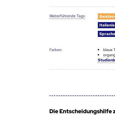
Weiter­führende Tags
:
Geistes
Italieni
Sprachw
Farben:
blaue 
organg
Studien
Die Entscheidungshilfe 