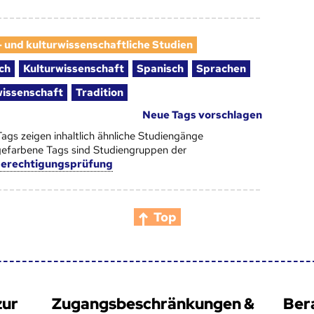
- und kulturwissenschaftliche Studien
sch
Kulturwissenschaft
Spanisch
Sprachen
issenschaft
Tradition
Neue Tags vorschlagen
Tags zeigen inhaltlich ähnliche Studiengänge
efarbene Tags sind Studiengruppen der
berechtigungsprüfung
Top
zur
Zugangsbeschränkungen &
Ber