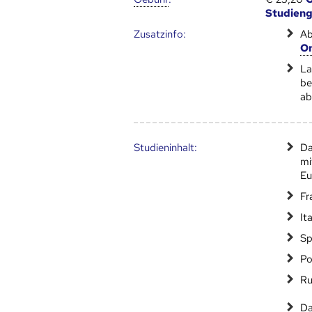
Studien
Zusatz­info:
Ab
Or
La
be
ab
Studien­inhalt:
Da
mi
Eu
Fr
It
Sp
Po
Ru
Da