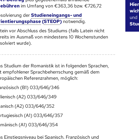
Hie
gebühren
im Umfang von €363,36 bzw. €726,72
wic
solvierung der
Studieneingangs- und
und
ientierungsphase
(
STEOP
)
notwendig.
Stu
tein vor Abschluss des Studiums (falls Latein nicht
reits im Ausmaß von mindestens 10 Wochenstunden
solviert wurde).
s Studium der Romanistik ist in folgenden Sprachen,
t empfohlener Sprachbeherrschung gemäß dem
ropäischen Referenzrahmen, möglich:
anzösisch (B1) 033/646/346
alienisch (A2) 033/646/349
anisch (A2) 033/646/352
rtugiesisch (A1) 033/646/357
mänisch (A1) 033/646/354
s Einstiegsniveau bei Spanisch, Französisch und