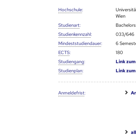
Hoch­schule
:
Universit
Wien
Studienart
:
Bachelor
Studien­kenn­zahl
:
033/646
Mindest­studien­dauer
:
6 Semest
ECTS
:
180
Studien­gang
:
Link zu
Studien­plan
:
Link zu
Anmelde­frist
:
An
al