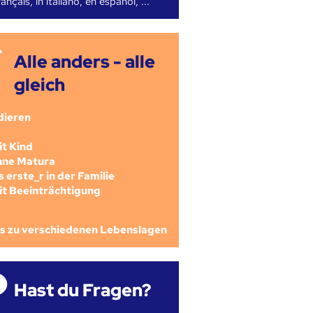
ançais, in italiano, en español, ...
Alle anders - alle
gleich
dieren
mit Kind
ohne Matura
als erste_r in der Familie
mit Beeinträchtigung
os zu verschiedenen Lebenslagen
Hast du Fragen?