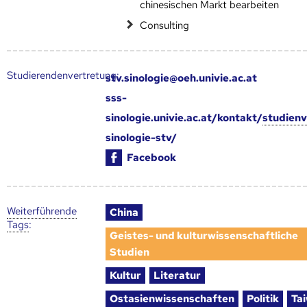
chinesischen Markt bearbeiten
Consulting
Studierendenvertretung:
stv.sinologie@oeh.univie.ac.at
sss-
sinologie.univie.ac.at/kontakt/
studien
sinologie-stv/
Facebook
Weiter­führende
China
Tags
:
Geistes- und kulturwissenschaftliche
Studien
Kultur
Literatur
Ostasienwissenschaften
Politik
Ta