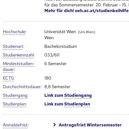
für das Sommersemester: 20. Februar - 15.
Mehr für dich! oeh.ac.at/studienbeihilfe
Hoch­schule
:
Universität Wien
(Uni Wien)
Wien
Studienart
:
Bachelorstudium
Studien­kenn­zahl
:
033/611
Mindest­studien­
6 Semester
dauer
:
ECTS
:
180
Durch­schnitts­dauer:
8,8 Semester
Studien­gang
:
Link zum
Studien­gang
Studien­plan
:
Link zum
Studien­plan
Anmelde­frist
:
Antragsfrist Wintersemester