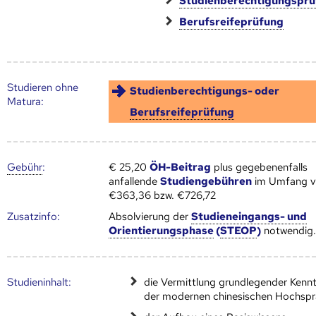
Studienberechtigungspr
Berufsreifeprüfung
Studieren ohne
Studienberechtigungs- oder
Matura:
Berufsreifeprüfung
Gebühr
:
€ 25,20
ÖH-Beitrag
plus gegebenenfalls
anfallende
Studiengebühren
im Umfang 
€363,36 bzw. €726,72
Zusatz­info:
Absolvierung der
Studieneingangs- und
Orientierungsphase
(
STEOP
)
notwendig
Studien­inhalt:
die Vermittlung grundlegender Kennt
der modernen chinesischen Hochsp