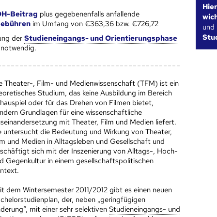
Hie
H-Beitrag
plus gegebenenfalls anfallende
wic
gebühren
im Umfang von €363,36 bzw. €726,72
und
Stu
ung der
Studieneingangs- und Orientierungsphase
notwendig.
e Theater-, Film- und Medienwissenschaft (TFM) ist ein
eoretisches Studium, das keine Ausbildung im Bereich
hauspiel oder für das Drehen von Filmen bietet,
ndern Grundlagen für eine wissenschaftliche
seinandersetzung mit Theater, Film und Medien liefert.
e untersucht die Bedeutung und Wirkung von Theater,
lm und Medien in Alltagsleben und Gesellschaft und
schäftigt sich mit der Inszenierung von Alltags-, Hoch-
d Gegenkultur in einem gesellschaftspolitischen
ntext.
it dem Wintersemester 2011/2012 gibt es einen neuen
chelorstudienplan, der, neben „geringfügigen
derung“, mit einer sehr selektiven
Studieneingangs- und