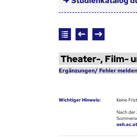
Studienkatalog d
Theater-, Film- 
Ergänzungen/ Fehler melden
Wich­ti­ger Hin­weis:
Keine Fri
Nach der 
Sommersem
oeh.ac.a