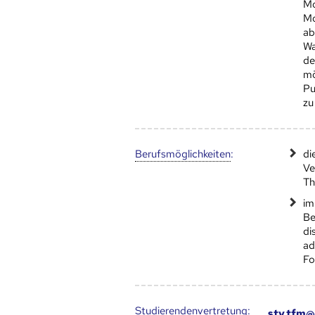
Mo
Mo
ab
Wa
de
mö
Pu
zu
Berufs­möglich­keiten
:
di
Ve
Th
im
Be
di
ad
Fo
Studierendenvertretung:
stv.tfm@