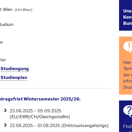
ät Wien
(Uni Wien)
Uns
Kont
Bun
studium
er
ter
Hier
Term
m
Studien­gang
der 
m
Studien­plan
Info
Stud
tragsfrist Wintersemester 2025/26:
23.06.2025 - 05.09.2025
(EU/EWR/CH/Gleichgestellte)
23.06.2025 - 01.08.2025 (Drittstaatsangehörige)
Find