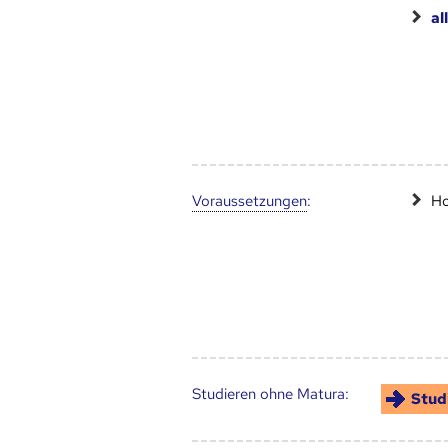
al
Voraus­setzungen
:
Ho
Studieren ohne Matura:
Stud