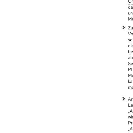
Or
de
un
Me
Zu
Vo
sc
di
be
ab
Se
Pf
Me
ka
ma
An
Le
„A
wi
Pr
„A