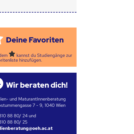
Deine Favoriten
 dem
kannst du Studiengänge zur
ritenliste hinzufügen.
Wir beraten dich!
ien- und MaturantInnenberatung
bstummengasse 7 - 9, 1040 Wien
310 88 80/ 24 und
310 88 80/ 25
dienberatung@oeh.ac.at