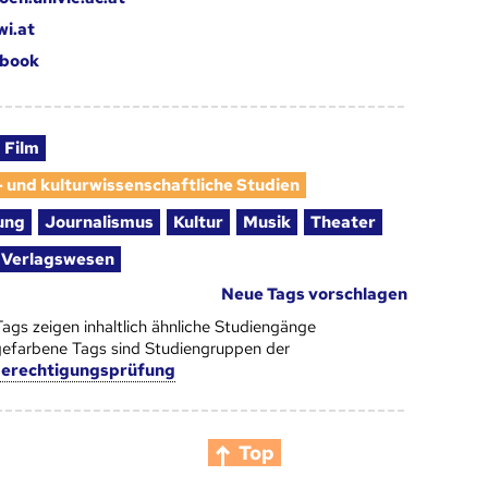
i.at
book
Film
- und kulturwissenschaftliche Studien
ung
Journalismus
Kultur
Musik
Theater
Verlagswesen
Neue Tags vorschlagen
Tags zeigen inhaltlich ähnliche Studiengänge
efarbene Tags sind Studiengruppen der
berechtigungsprüfung
Top