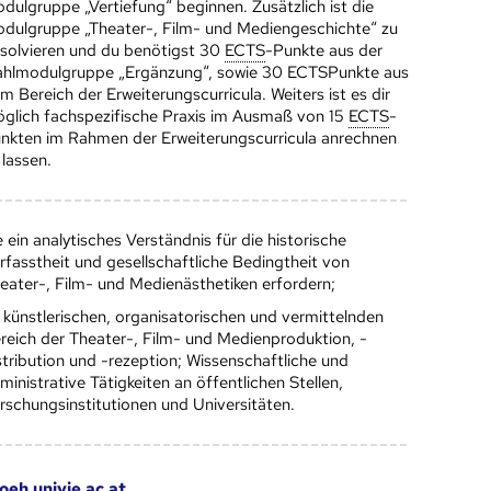
dulgruppe „Vertiefung“ beginnen. Zusätzlich ist die
dulgruppe „Theater-, Film- und Mediengeschichte“ zu
solvieren und du benötigst 30
ECTS
-Punkte aus der
hlmodulgruppe „Ergänzung“, sowie 30 ECTSPunkte aus
m Bereich der Erweiterungscurricula. Weiters ist es dir
glich fachspezifische Praxis im Ausmaß von 15
ECTS
-
nkten im Rahmen der Erweiterungscurricula anrechnen
 lassen.
e ein analytisches Verständnis für die historische
rfasstheit und gesellschaftliche Bedingtheit von
eater-, Film- und Medienästhetiken erfordern;
 künstlerischen, organisatorischen und vermittelnden
reich der Theater-, Film- und Medienproduktion, -
stribution und -rezeption; Wissenschaftliche und
ministrative Tätigkeiten an öffentlichen Stellen,
rschungsinstitutionen und Universitäten.
oeh.univie.ac.at