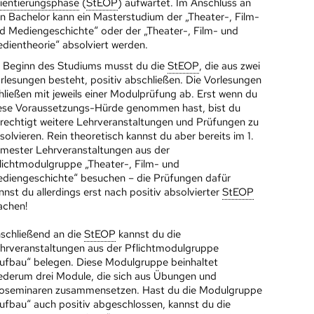
ientierungsphase
(
StEOP
) aufwartet. Im Anschluss an
n Bachelor kann ein Masterstudium der „Theater-, Film-
d Mediengeschichte“ oder der „Theater-, Film- und
dientheorie“ absolviert werden.
 Beginn des Studiums musst du die
StEOP
, die aus zwei
rlesungen besteht, positiv abschließen. Die Vorlesungen
hließen mit jeweils einer Modulprüfung ab. Erst wenn du
ese Voraussetzungs-Hürde genommen hast, bist du
rechtigt weitere Lehrveranstaltungen und Prüfungen zu
solvieren. Rein theoretisch kannst du aber bereits im 1.
mester Lehrveranstaltungen aus der
lichtmodulgruppe „Theater-, Film- und
diengeschichte“ besuchen – die Prüfungen dafür
nnst du allerdings erst nach positiv absolvierter
StEOP
chen!
schließend an die
StEOP
kannst du die
hrveranstaltungen aus der Pflichtmodulgruppe
ufbau“ belegen. Diese Modulgruppe beinhaltet
ederum drei Module, die sich aus Übungen und
oseminaren zusammensetzen. Hast du die Modulgruppe
ufbau“ auch positiv abgeschlossen, kannst du die