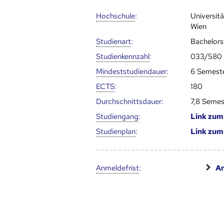
Hoch­schule
:
Universit
Wien
Studienart
:
Bachelor
Studien­kenn­zahl
:
033/580
Mindest­studien­dauer
:
6 Semest
ECTS
:
180
Durch­schnitts­dauer:
7,8 Semes
Studien­gang
:
Link zu
Studien­plan
:
Link zu
Anmelde­frist
:
An