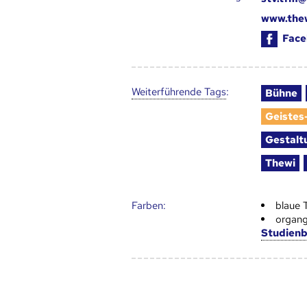
www.thew
Face
Weiter­führende Tags
:
Bühne
Geistes
Gestalt
Thewi
Farben:
blaue 
organg
Studien