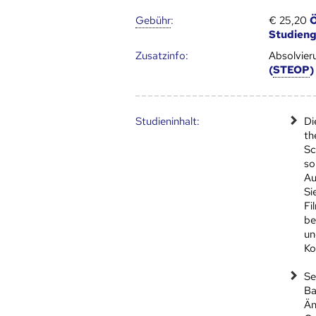
Gebühr
:
€ 25,20
Ö
Studien
Zusatz­info:
Absolvier
(
STEOP
)
Studien­inhalt:
Di
th
Sc
so
Au
Si
Fi
be
un
Ko
Se
Ba
Än