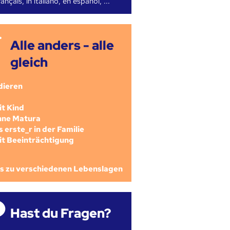
ançais, in italiano, en español, ...
Alle anders - alle
gleich
dieren
mit Kind
ohne Matura
als erste_r in der Familie
mit Beeinträchtigung
os zu verschiedenen Lebenslagen
Hast du Fragen?