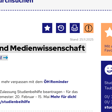
urchsuchen
Stand: 25.11.2025
und Medienwissenschaft
Mit
Favo
!
st mehr verpassen mit dem
ÖH Reminder
Stud
Tau
Zulassung Studienbeihilfe beantragen - für das
01/ 
ester: 20. Februar - 15. Mai
Mehr für dich!
t/studienbeihilfe
01/ 
stu