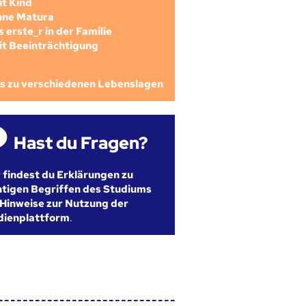
mit Kind
ohne Matura
als erste_r in der Familie
mit Beeinträchtigung
os zu verschiedenen Lebenslagen
Hast du Fragen?
r findest du Erklärungen zu
htigen Begriffen des Studiums
Hinweise zur Nutzung der
dienplattform
.