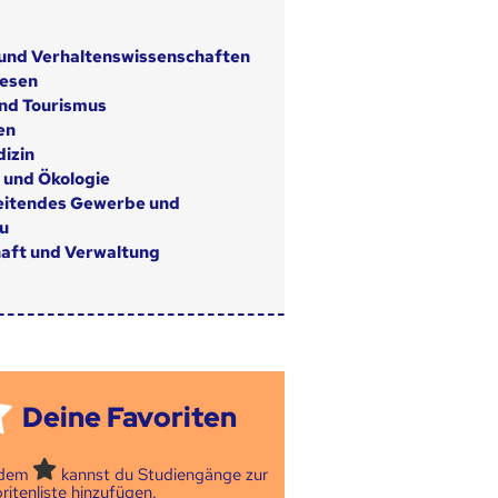
 und Verhaltenswissenschaften
wesen
nd Tourismus
en
izin
 und Ökologie
eitendes Gewerbe und
u
aft und Verwaltung
Deine Favoriten
 dem
kannst du Studiengänge zur
ritenliste hinzufügen.