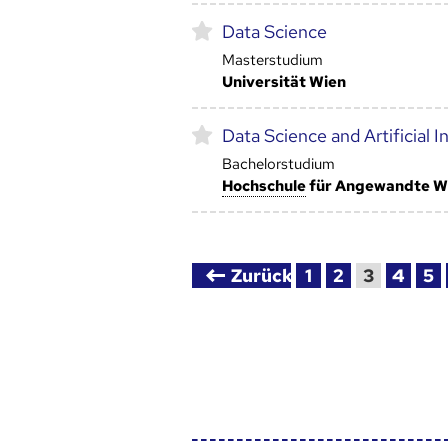
Data Science
Masterstudium
Universität Wien
Data Science and Artificial I
Bachelorstudium
Hoch­schule
für Angewandte Wi
Zurück
1
2
3
4
5