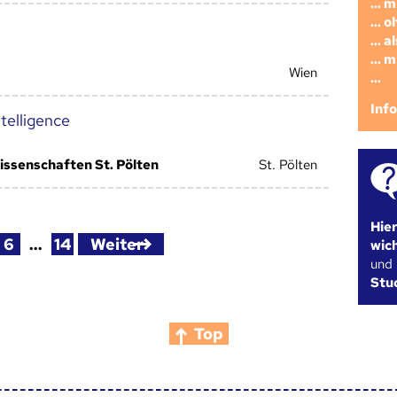
... 
... 
... 
... 
Wien
...
Inf
ntelligence
ssenschaften St. Pölten
St. Pölten
Hie
6
…
14
Weiter
wic
und
Stu
Top