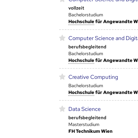
vollzeit
Bachelorstudium
Hoch­schule
für Angewandte W
Computer Science and Digi
berufsbegleitend
Bachelorstudium
Hoch­schule
für Angewandte W
Creative Computing
Bachelorstudium
Hoch­schule
für Angewandte Wi
Data Science
berufsbegleitend
Masterstudium
FH Technikum Wien