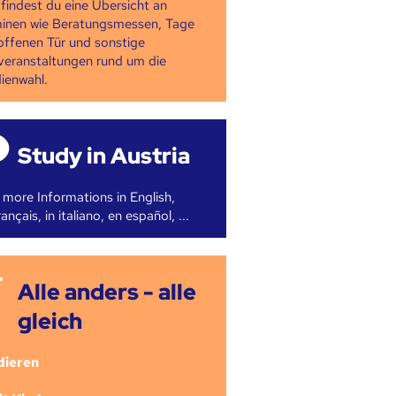
 findest du eine Übersicht an
inen wie Beratungsmessen, Tage
offenen Tür und sonstige
veranstaltungen rund um die
ienwahl.
Study in Austria
 more Informations in English,
ançais, in italiano, en español, ...
Alle anders - alle
gleich
dieren