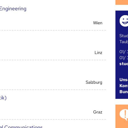
Engineering
Wien
Stud
Tau
01/ 
Linz
01/ 
stu
Uns
Salzburg
Kont
Bun
ik)
Graz
tal Communications