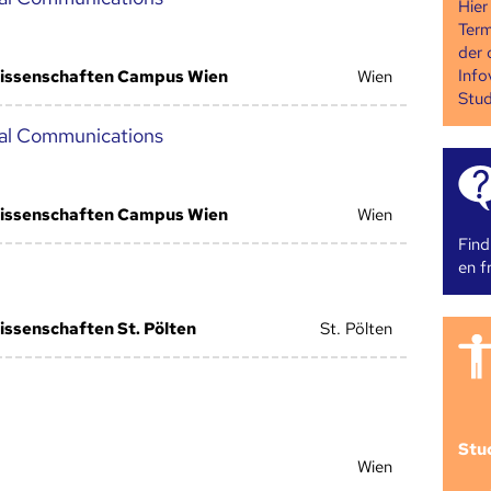
Hier
Term
der 
Info
issenschaften Campus Wien
Wien
Stud
tal Communications
issenschaften Campus Wien
Wien
Find
en fr
ssenschaften St. Pölten
St. Pölten
Stu
Wien