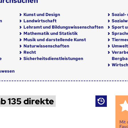
urchsuchen
Kunst und Design
Sozial-
n
Landwirtschaft
Sozial
Lehramt und Bildungswissenschaften
Sport u
Mathematik und Statistik
Sprach
Musik und darstellende Kunst
Tiermed
Naturwissenschaften
Umwelt
Recht
Verarb
e
Sicherheitsdienstleistungen
Bergba
Wirtsch
nswesen
b 135 direkte
Mit
Favo