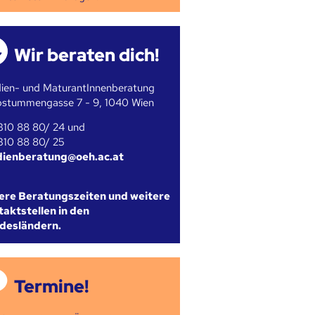
Wir beraten dich!
ien- und MaturantInnenberatung
bstummengasse 7 - 9, 1040 Wien
310 88 80/ 24 und
310 88 80/ 25
dienberatung@oeh.ac.at
ere Beratungszeiten und weitere
aktstellen in den
desländern.
Termine!