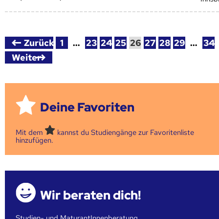
Zurück
1
…
23
24
25
26
27
28
29
…
34
Weiter
Deine Favoriten
Mit dem
kannst du Studiengänge zur Favoritenliste
hinzufügen.
Wir beraten dich!
Studien- und MaturantInnenberatung