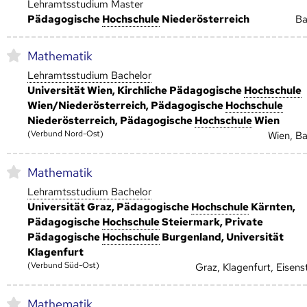
Lehramtsstudium Master
Pädagogische
Hoch­schule
Niederösterreich
B
Mathematik
Lehramtsstudium Bachelor
Universität Wien, Kirchliche Pädagogische
Hoch­schule
Wien/Niederösterreich, Pädagogische
Hoch­schule
Niederösterreich, Pädagogische
Hoch­schule
Wien
(Verbund Nord-Ost)
Wien, B
Mathematik
Lehramtsstudium Bachelor
Universität Graz, Pädagogische
Hoch­schule
Kärnten,
Pädagogische
Hoch­schule
Steiermark, Private
Pädagogische
Hoch­schule
Burgenland, Universität
Klagenfurt
(Verbund Süd-Ost)
Graz, Klagenfurt, Eisens
Mathematik