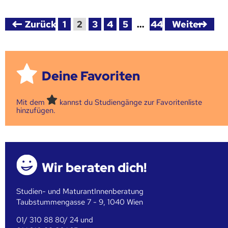
Zurück
1
2
3
4
5
…
44
Weiter
Deine Favoriten
Mit dem
kannst du Studiengänge zur Favoritenliste
hinzufügen.
Wir beraten dich!
Studien- und MaturantInnenberatung
Taubstummengasse 7 - 9, 1040 Wien
01/ 310 88 80/ 24 und