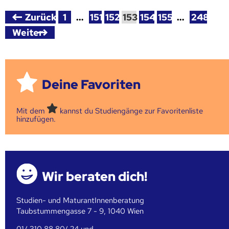
Zurück
1
…
151
152
153
154
155
…
248
Weiter
Deine Favoriten
Mit dem
kannst du Studiengänge zur Favoritenliste
hinzufügen.
Wir beraten dich!
Studien- und MaturantInnenberatung
Taubstummengasse 7 - 9, 1040 Wien
01/ 310 88 80/ 24 und