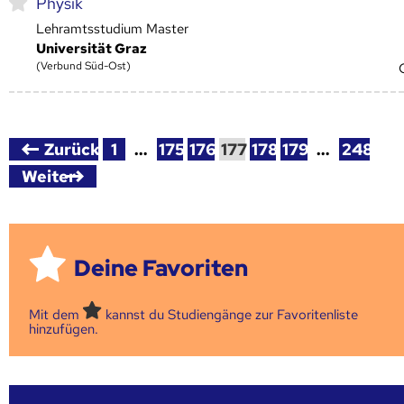
Physik
Lehramtsstudium Master
Universität Graz
(Verbund Süd-Ost)
Zurück
1
…
175
176
177
178
179
…
248
Weiter
Deine Favoriten
Mit dem
kannst du Studiengänge zur Favoritenliste
hinzufügen.