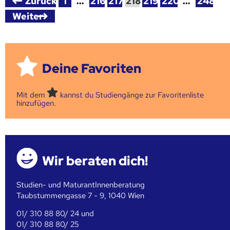
Zurück
1
…
216
217
218
219
220
…
248
Weiter
Deine Favoriten
Mit dem
kannst du Studiengänge zur Favoritenliste
hinzufügen.
Wir beraten dich!
Studien- und MaturantInnenberatung
Taubstummengasse 7 - 9, 1040 Wien
01/ 310 88 80/ 24 und
01/ 310 88 80/ 25