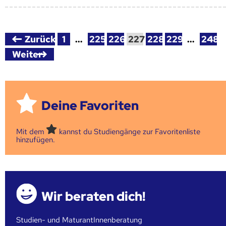
Zurück
1
…
225
226
227
228
229
…
248
Weiter
Deine Favoriten
Mit dem
kannst du Studiengänge zur Favoritenliste
hinzufügen.
Wir beraten dich!
Studien- und MaturantInnenberatung