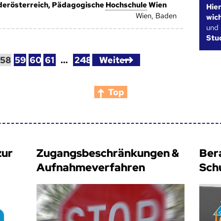
erösterreich, Pädagogische
Hoch­schule
Wien
Hie
Wien, Baden
wic
und
Stu
58
59
60
61
…
248
Weiter
Top
zur
Zugangsbeschränkungen &
Ber
Aufnahmeverfahren
Sch