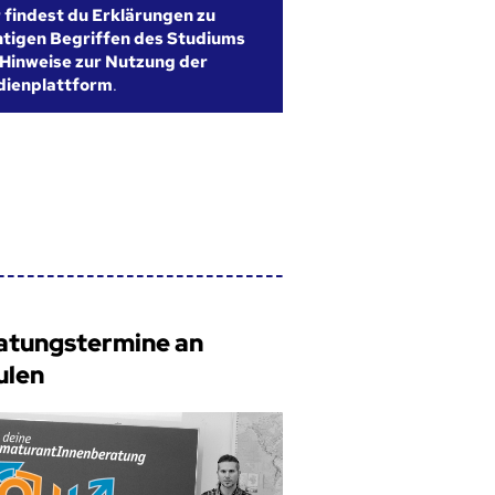
r findest du Erklärungen zu
htigen Begriffen des Studiums
Hinweise zur Nutzung der
dienplattform
.
atungstermine an
ulen