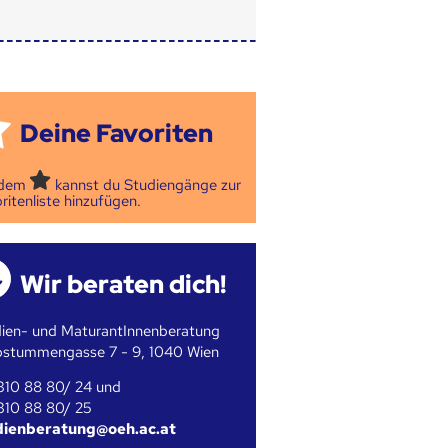
Deine Favoriten
 dem
kannst du Studiengänge zur
ritenliste hinzufügen.
Wir beraten dich!
ien- und MaturantInnenberatung
bstummengasse 7 - 9, 1040 Wien
310 88 80/ 24 und
310 88 80/ 25
dienberatung@oeh.ac.at