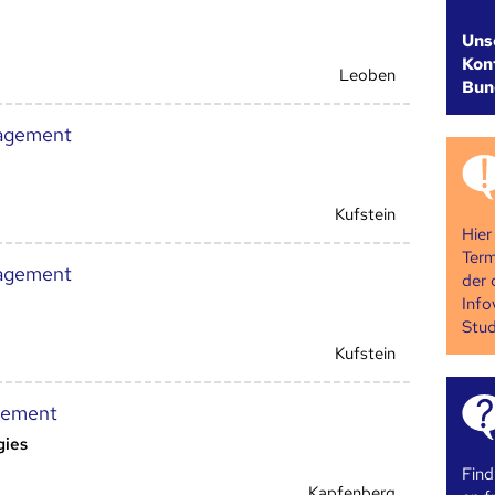
Uns
Kont
Leoben
Bun
nagement
Kufstein
Hier
Term
nagement
der 
Info
Stud
Kufstein
gement
gies
Find
Kapfenberg