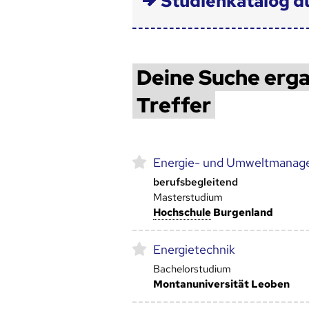
Studienkatalog d
Deine Suche erga
Treffer
Energie- und Umweltmanag
berufsbegleitend
Masterstudium
Hoch­schule
Burgenland
Energietechnik
Bachelorstudium
Montanuniversität Leoben