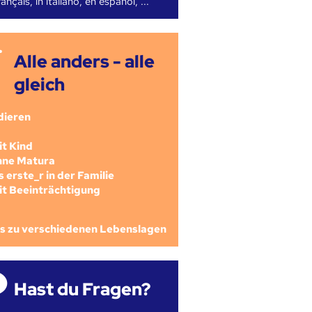
ançais, in italiano, en español, ...
Alle anders - alle
gleich
dieren
mit Kind
ohne Matura
als erste_r in der Familie
mit Beeinträchtigung
os zu verschiedenen Lebenslagen
Hast du Fragen?