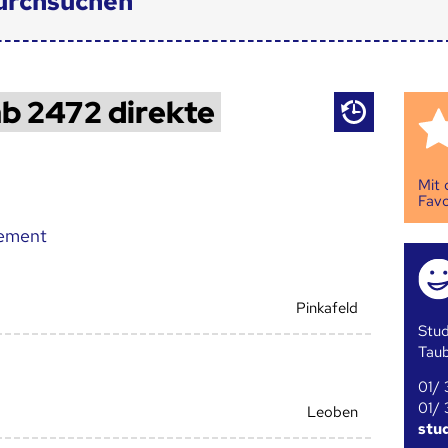
urchsuchen
b 2472 direkte
Mit
Favo
ement
Pinkafeld
Stud
Tau
01/ 
01/ 
Leoben
stu