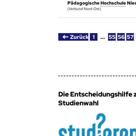
Pädagogische
Hoch­schule
Nied
(Verbund Nord-Ost)
Zurück
1
…
55
56
57
Die Entscheidungshilfe 
Studienwahl