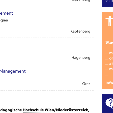
en fr
gement
ogies
Kapfenberg
Stu
... 
Hagenberg
... 
... 
... 
n Management
...
Inf
Graz
Pädagogische
Hoch­schule
Wien/Niederösterreich,