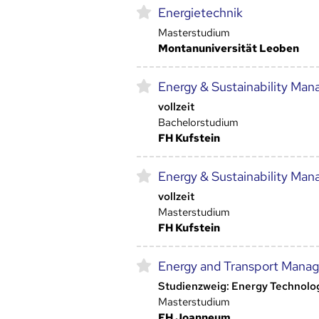
Energietechnik
Masterstudium
Montanuniversität Leoben
Energy & Sustainability Ma
vollzeit
Bachelorstudium
FH Kufstein
Energy & Sustainability Ma
vollzeit
Masterstudium
FH Kufstein
Energy and Transport Mana
Studienzweig: Energy Technolo
Masterstudium
FH Joanneum