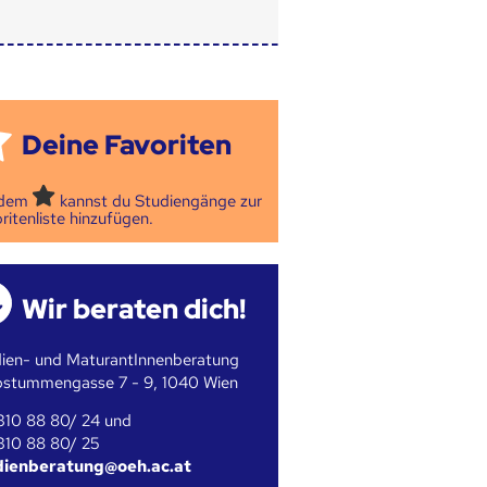
Deine Favoriten
 dem
kannst du Studiengänge zur
ritenliste hinzufügen.
Wir beraten dich!
ien- und MaturantInnenberatung
bstummengasse 7 - 9, 1040 Wien
310 88 80/ 24 und
310 88 80/ 25
dienberatung@oeh.ac.at