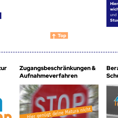
Hie
wic
und
Stu
Top
zur
Zugangsbeschränkungen &
Ber
Aufnahmeverfahren
Sch