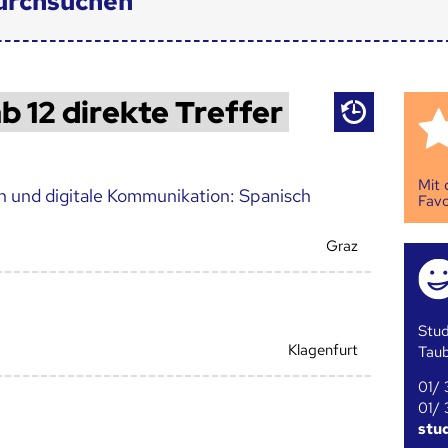
urchsuchen
b 12 direkte Treffer
Mit
on und digitale Kommunikation: Spanisch
Favo
Graz
Stud
Klagenfurt
Tau
01/ 
01/ 
stu