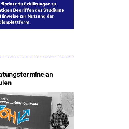
r findest du Erklärungen zu
htigen Begriffen des Studiums
Hinweise zur Nutzung der
dienplattform
.
atungstermine an
ulen