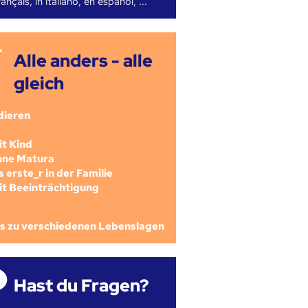
ançais, in italiano, en español, ...
Alle anders - alle
gleich
dieren
mit Kind
ohne Matura
als erste_r in der Familie
mit Beeinträchtigung
os zu verschiedenen Lebenslagen
Hast du Fragen?