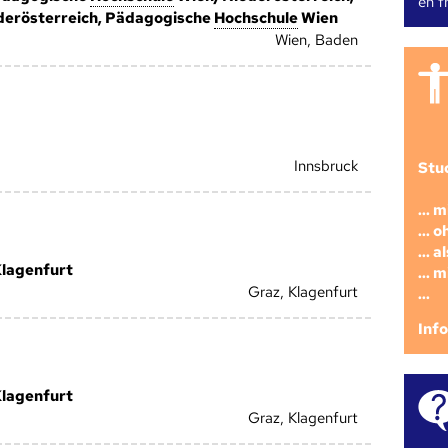
en fr
erösterreich, Pädagogische
Hoch­schule
Wien
Wien, Baden
Innsbruck
Stu
... 
... 
... 
Klagenfurt
... 
Graz, Klagenfurt
...
Inf
Klagenfurt
Graz, Klagenfurt