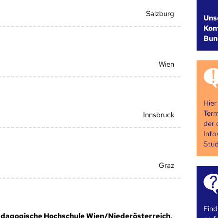
Salzburg
Uns
Kont
Bun
Wien
Hier
Term
Innsbruck
der 
Info
Stud
Graz
Find
Pädagogische
Hoch­schule
Wien/Niederösterreich,